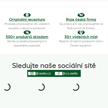
Originální receptura
Ryze česká firma
Produkty připravujeme dle vlastních
Čaj a kávu pro vás připravujeme ve
receptur s láskou a poctivostí.
Slušovicích na Zlínsku.
500+ produktů skladem
50+ výdejních míst
Stovky produktů připravených k
Nejširší síť našich prodejních míst v
okamžitému odeslání.
České republice.
Sledujte naše sociální sítě
@oxalis.cz
@cz.oxalis