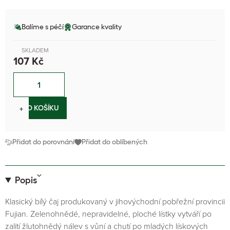
Balíme s péčí
Garance kvality
SKLADEM
107 Kč
−
+
DO KOŠÍKU
Přidat do porovnání
Přidat do oblíbených
Popis
Klasický bílý čaj produkovaný v jihovýchodní pobřežní provincii
Fujian. Zelenohnědé, nepravidelné, ploché lístky vytváří po
zalití žlutohnědý nálev s vůní a chutí po mladých lískových