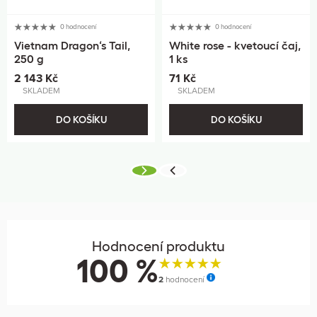
0 hodnocení
0 hodnocení
Vietnam Dragon‘s Tail,
White rose - kvetoucí čaj,
250 g
1 ks
2 143 Kč
71 Kč
SKLADEM
SKLADEM
DO KOŠÍKU
DO KOŠÍKU
Hodnocení produktu
100 %
2
hodnocení