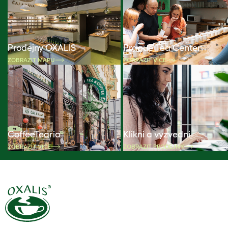
Prodejny OXALIS
Prague Tea Center
ZOBRAZIT MAPU
ZOBRAZIT VÍCE
CoffeeTearia
Klikni a vyzvedni
ZOBRAZIT VÍCE
ZOBRAZIT PRODEJNY