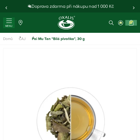
Doprava zdarma při nákupu nad 1 000 Kč
0
MENU
Domů
ČAJ
Pai Mu Tan "Bílá pivoňka", 30 g