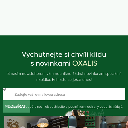
Vychutnejte si chvíli klidu
s novinkami
OXALIS
S naším newsletterem vám neunikne žádná novinka ani speciální
nabídka. Přihlaste se ještě dnes!
Přihlášením k odběru novinek souhlasíte s
ODEBÍRAT
podmínkami ochrany osobních údajů
.