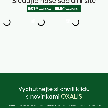
Sledujte naše sociální sítě
@oxalis.cz
@cz.oxalis
Vychutnejte si chvíli klidu
s novinkami
OXALIS
S naším newsletterem vám neunikne žádná novinka ani speciální