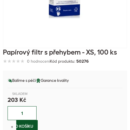
Papírový filtr s přehybem - XS, 100 ks
0 hodnocení
Kód produktu:
50276
Balíme s péčí
Garance kvality
SKLADEM
203 Kč
−
+
DO KOŠÍKU