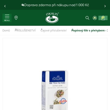
Doprava zdarma při nákupu nad 1 000 Kč
0
MENU
Domů
PŘÍSLUŠENSTVÍ
Čajové příslušenství
Papírový filtr s přehybem - X