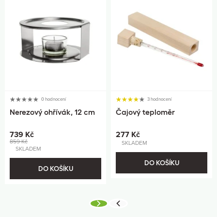
0 hodnocení
3 hodnocení
Nerezový ohřívák, 12 cm
Čajový teploměr
739 Kč
277 Kč
859 Kč
SKLADEM
SKLADEM
DO KOŠÍKU
DO KOŠÍKU