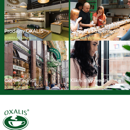
Prodejny OXALIS
Prague Tea Center
ZOBRAZIT MAPU
ZOBRAZIT VÍCE
CoffeeTearia
Klikni a vyzvedni
ZOBRAZIT VÍCE
ZOBRAZIT PRODEJNY