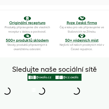
Originální receptura
Ryze česká firma
Produkty připravujeme dle vlastních
Čaj a kávu pro vás připravujeme ve
receptur s láskou a poctivostí.
Slušovicích na Zlínsku.
500+ produktů skladem
50+ výdejních míst
Stovky produktů připravených k
Nejširší síť našich prodejních míst v
okamžitému odeslání.
České republice.
Sledujte naše sociální sítě
@oxalis.cz
@cz.oxalis