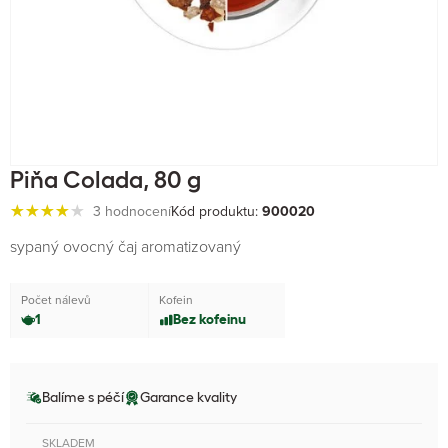
Piňa Colada, 80 g
3 hodnocení
Kód produktu:
900020
sypaný ovocný čaj aromatizovaný
Počet nálevů
Kofein
1
Bez kofeinu
Balíme s péčí
Garance kvality
SKLADEM