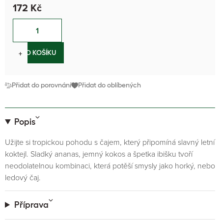
172 Kč
−
+
DO KOŠÍKU
Přidat do porovnání
Přidat do oblíbených
Popis
Užijte si tropickou pohodu s čajem, který připomíná slavný letní
koktejl. Sladký ananas, jemný kokos a špetka ibišku tvoří
neodolatelnou kombinaci, která potěší smysly jako horký, nebo
ledový čaj.
Příprava