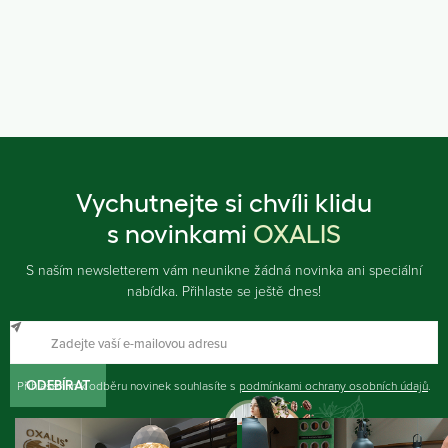
Vychutnejte si chvíli klidu
s novinkami
OXALIS
S naším newsletterem vám neunikne žádná novinka ani speciální
nabídka. Přihlaste se ještě dnes!
Přihlášením k odběru novinek souhlasíte s
ODEBÍRAT
podmínkami ochrany osobních údajů
.