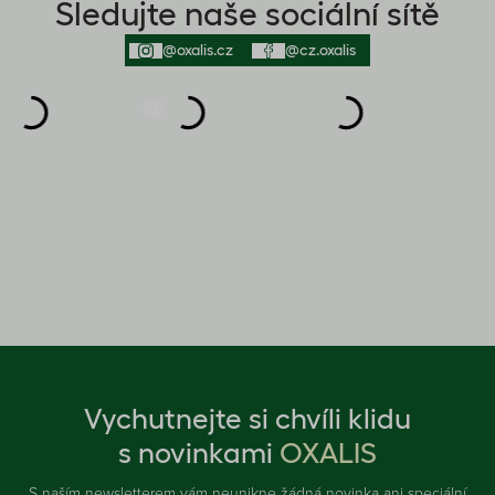
Sledujte naše sociální sítě
@oxalis.cz
@cz.oxalis
Vychutnejte si chvíli klidu
s novinkami
OXALIS
S naším newsletterem vám neunikne žádná novinka ani speciální