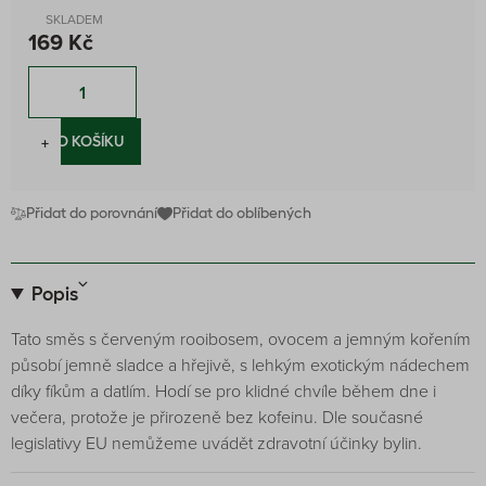
SKLADEM
169 Kč
−
+
DO KOŠÍKU
Přidat do porovnání
Přidat do oblíbených
Popis
Tato směs s červeným rooibosem, ovocem a jemným kořením
působí jemně sladce a hřejivě, s lehkým exotickým nádechem
díky fíkům a datlím. Hodí se pro klidné chvíle během dne i
večera, protože je přirozeně bez kofeinu. Dle současné
legislativy EU nemůžeme uvádět zdravotní účinky bylin.