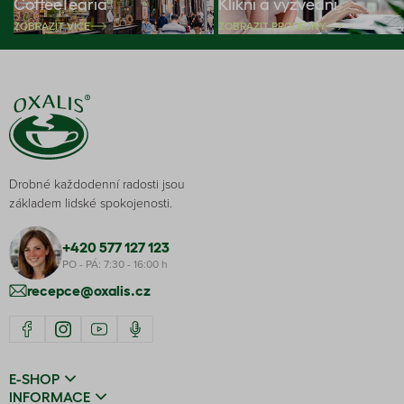
CoffeeTearia
Klikni a vyzvedni
ZOBRAZIT VÍCE
ZOBRAZIT PRODEJNY
Drobné každodenní radosti jsou
základem lidské spokojenosti.
+420 577 127 123
PO - PÁ: 7:30 - 16:00 h
recepce@oxalis.cz
E-SHOP
INFORMACE