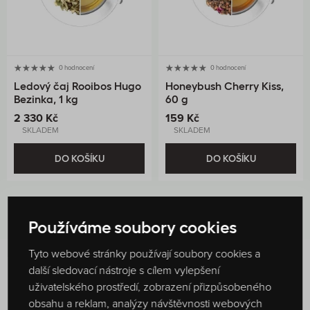
0 hodnocení
0 hodnocení
Ledový čaj Rooibos Hugo
Honeybush Cherry Kiss,
Bezinka, 1 kg
60 g
2 330 Kč
159 Kč
SKLADEM
SKLADEM
DO KOŠÍKU
DO KOŠÍKU
Používáme soubory cookies
Tyto webové stránky používají soubory cookies a
další sledovací nástroje s cílem vylepšení
Hodnocení produktu
uživatelského prostředí, zobrazení přizpůsobeného
100 %
obsahu a reklam, analýzy návštěvnosti webových