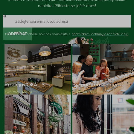
nabídka. Přihlaste se ještě dnes!
Přihlášením k odběru novinek souhlasíte s
ODEBÍRAT
podmínkami ochrany osobních údajů
.
Prodejny OXALIS
Prague Tea Center
ZOBRAZIT MAPU
ZOBRAZIT VÍCE