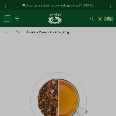
Doprava zdarma při nákupu nad 1 000 Kč
0
MENU
Domů
ČAJ
Rooibos Plamínek v krbu, 70 g