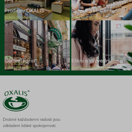
Prodejny OXALIS
Prague Tea Center
ZOBRAZIT MAPU
ZOBRAZIT VÍCE
CoffeeTearia
Klikni a vyzvedni
ZOBRAZIT VÍCE
ZOBRAZIT PRODEJNY
Drobné každodenní radosti jsou
základem lidské spokojenosti.