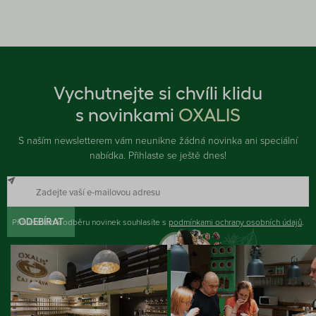
Vychutnejte si chvíli klidu
s novinkami
OXALIS
S naším newsletterem vám neunikne žádná novinka ani speciální
nabídka. Přihlaste se ještě dnes!
Přihlášením k odběru novinek souhlasíte s
ODEBÍRAT
podmínkami ochrany osobních údajů
.