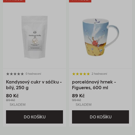
0 hodnocení
2 hodnocení
Kandysový cukr v sáčku -
porcelánový hrnek -
bílý, 250 g
Figueres, 600 ml
80 Kč
89 Kč
89 Kč
99 Kč
SKLADEM
SKLADEM
DO KOŠÍKU
DO KOŠÍKU