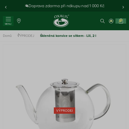
Doprava zdarma při nákupu nad 1 000 Kč
0
MENU
Domů
VÝPRODEJ
Skleněná konvice se sítkem - Lili, 2 l
VÝPRODEJ