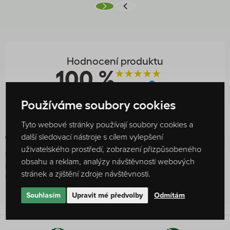
Hodnocení produktu
100 %
1
hodnocení
Používáme soubory cookies
Tyto webové stránky používají soubory cookies a
další sledovací nástroje s cílem vylepšení
Ověřený uživatel
15. 2. 2026
uživatelského prostředí, zobrazení přizpůsobeného
Perfektně sedí na ohříváček, dá se tedy využít i skleněné sítko a
obsahu a reklam, analýzy návštěvnosti webových
poklička z rozbité 2 litrové půvidní konvice. Kovové sítko je také
stránek a zjištění zdroje návštěvnosti.
užitečné, má velmi jemné dírky, dobře filtruje sypané čaje.
Souhlasím
Upravit mé předvolby
Odmítám