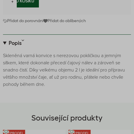
−
+
DO KOŠÍKU
Přidat do porovnání
Přidat do oblíbených
Popis
Skleněná varná konvice s nerezovou pokličkou a jemným
sítkem, které dokonale přecedí čajový nálev a zároveň se
snadno čistí. Díky velkému objemu 2 l je ideální pro přípravu
většího množství čaje, ať už pro rodinu, přátele nebo chvíle
pohody během dne.
Související produkty
VÝPRODEJ
VÝPRODEJ