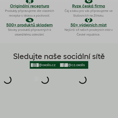
Originální receptura
Ryze česká firma
Produkty připravujeme dle vlastních
Čaj a kávu pro vás připravujeme ve
receptur s láskou a poctivostí.
Slušovicích na Zlínsku.
500+ produktů skladem
50+ výdejních míst
Stovky produktů připravených k
Nejširší síť našich prodejních míst v
okamžitému odeslání.
České republice.
Sledujte naše sociální sítě
@oxalis.cz
@cz.oxalis