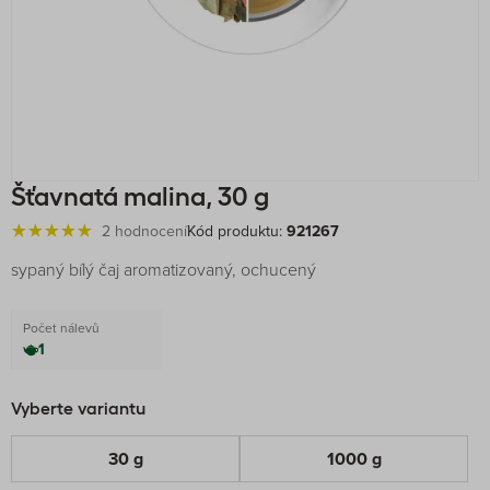
Šťavnatá malina, 30 g
2 hodnocení
Kód produktu:
921267
sypaný bílý čaj aromatizovaný, ochucený
Počet nálevů
1
Vyberte variantu
30 g
1000 g