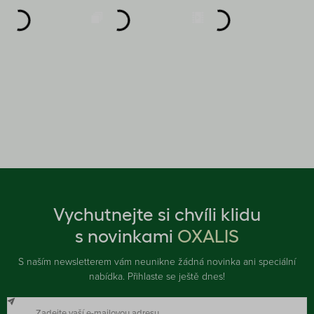
Vychutnejte si chvíli klidu
s novinkami
OXALIS
S naším newsletterem vám neunikne žádná novinka ani speciální
nabídka. Přihlaste se ještě dnes!