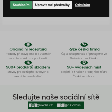
Hodnocení produktu
Souhlasím
Upravit mé předvolby
Odmítám
100 %
2
hodnocení
Originální receptura
Ryze česká firma
Produkty připravujeme dle vlastních
Čaj a kávu pro vás připravujeme ve
receptur s láskou a poctivostí.
Slušovicích na Zlínsku.
500+ produktů skladem
50+ výdejních míst
Stovky produktů připravených k
Nejširší síť našich prodejních míst v
okamžitému odeslání.
České republice.
Sledujte naše sociální sítě
@oxalis.cz
@cz.oxalis