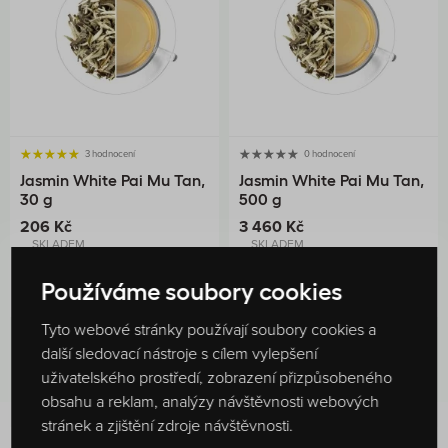
3 hodnocení
0 hodnocení
Jasmin White Pai Mu Tan,
Jasmin White Pai Mu Tan,
30 g
500 g
206 Kč
3 460 Kč
SKLADEM
SKLADEM
DO KOŠÍKU
DO KOŠÍKU
Používáme soubory cookies
Tyto webové stránky používají soubory cookies a
další sledovací nástroje s cílem vylepšení
uživatelského prostředí, zobrazení přizpůsobeného
obsahu a reklam, analýzy návštěvnosti webových
stránek a zjištění zdroje návštěvnosti.