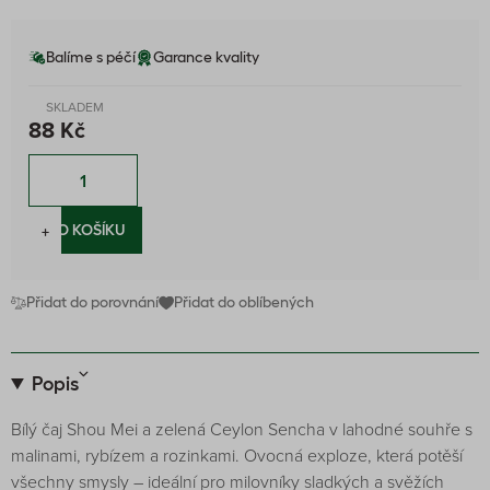
Balíme s péčí
Garance kvality
SKLADEM
88 Kč
−
+
DO KOŠÍKU
Přidat do porovnání
Přidat do oblíbených
Popis
Bílý čaj Shou Mei a zelená Ceylon Sencha v lahodné souhře s
malinami, rybízem a rozinkami. Ovocná exploze, která potěší
všechny smysly – ideální pro milovníky sladkých a svěžích