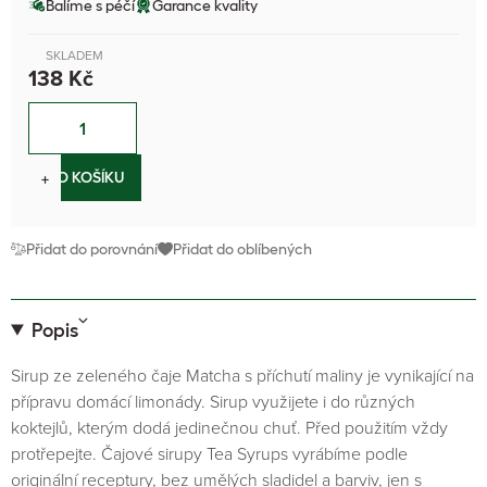
Balíme s péčí
Garance kvality
SKLADEM
138 Kč
−
+
DO KOŠÍKU
Přidat do porovnání
Přidat do oblíbených
Popis
Sirup ze zeleného čaje Matcha s příchutí maliny je vynikající na
přípravu domácí limonády. Sirup využijete i do různých
koktejlů, kterým dodá jedinečnou chuť. Před použitím vždy
protřepejte. Čajové sirupy Tea Syrups vyrábíme podle
originální receptury, bez umělých sladidel a barviv, jen s