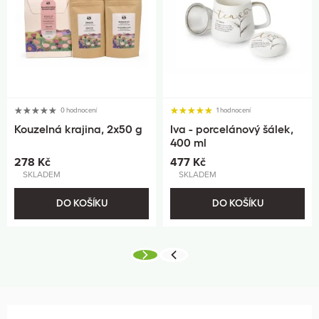
0 hodnocení
1 hodnocení
Kouzelná krajina, 2x50 g
Iva - porcelánový šálek,
400 ml
278 Kč
477 Kč
SKLADEM
SKLADEM
DO KOŠÍKU
DO KOŠÍKU