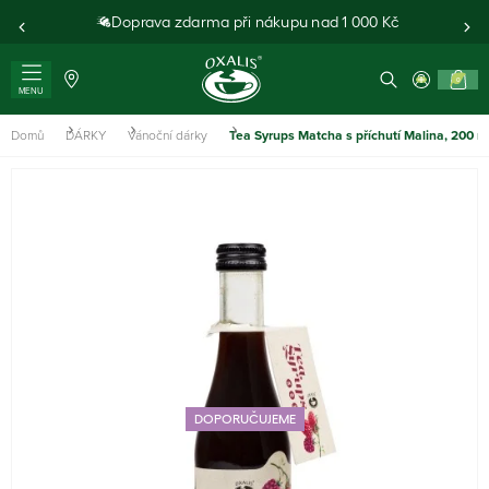
Doprava zdarma při nákupu nad 1 000 Kč
0
MENU
Domů
DÁRKY
Vánoční dárky
Tea Syrups Matcha s příchutí Malina, 200 m
DOPORUČUJEME