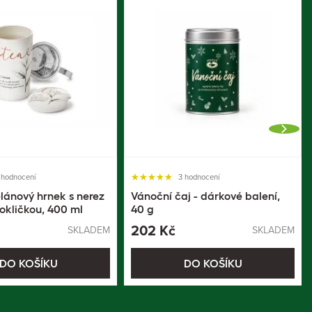
 hodnocení
3 hodnocení
elánový hrnek s nerez
Vánoční čaj - dárkové balení,
okličkou, 400 ml
40 g
202 Kč
SKLADEM
SKLADEM
DO KOŠÍKU
DO KOŠÍKU