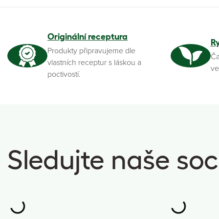
Originální receptura
R
Produkty připravujeme dle
Ča
vlastních receptur s láskou a
ve
poctivostí.
Sledujte naše soci