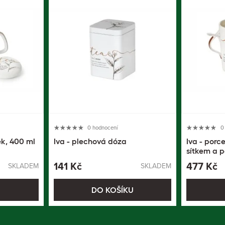
0 hodnocení
0
ek, 400 ml
Iva - plechová dóza
Iva - porc
sítkem a p
141 Kč
477 Kč
SKLADEM
SKLADEM
U
DO KOŠÍKU