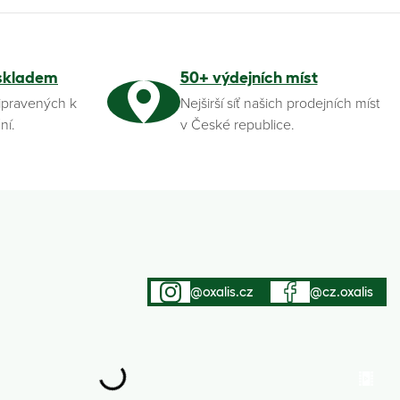
skladem
50+ výdejních míst
ipravených k
Nejširší síť našich prodejních míst
ní.
v České republice.
@oxalis.cz
@cz.oxalis