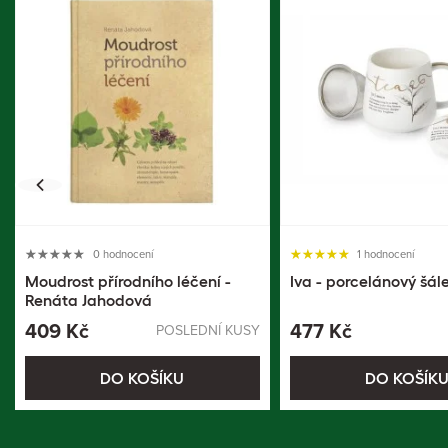
0 hodnocení
1 hodnocení
Moudrost přírodního léčení -
Iva - porcelánový šál
Renáta Jahodová
409 Kč
477 Kč
POSLEDNÍ KUSY
DO KOŠÍKU
DO KOŠÍK