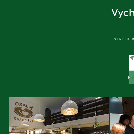
Vych
S naším n
Při