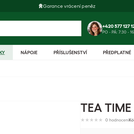
Garance vrácení peněz
+420 577 127 1
PO - PÁ: 7:30 - 1
KY
NÁPOJE
PŘÍSLUŠENSTVÍ
PŘEDPLATNÉ
TEA TIME s
0 hodnocení
Kó