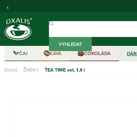
VYHLEDAT
ČAJ
KÁVA
ČOKOLÁDA
DÁR
Domů
DÁRKY
TEA TIME set, 1,4 l