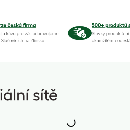
yze česká firma
500+ produktů 
j a kávu pro vás připravujeme
Stovky produktů př
 Slušovicích na Zlínsku.
okamžitému odeslá
ální sítě