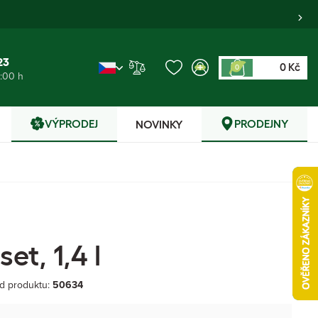
23
0 Kč
0
6:00 h
VÝPRODEJ
PRODEJNY
NOVINKY
et, 1,4 l
d produktu:
50634