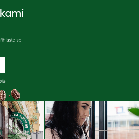
nkami
ihlaste se
ajů
.