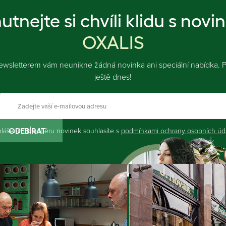
utnejte si chvíli klidu s novi
OXALIS
ewsletterem vám neunikne žádná novinka ani speciální nabídka. Př
ještě dnes!
hlášením k odběru novinek souhlasíte s
podmínkami ochrany osobních úd
ODEBÍRAT