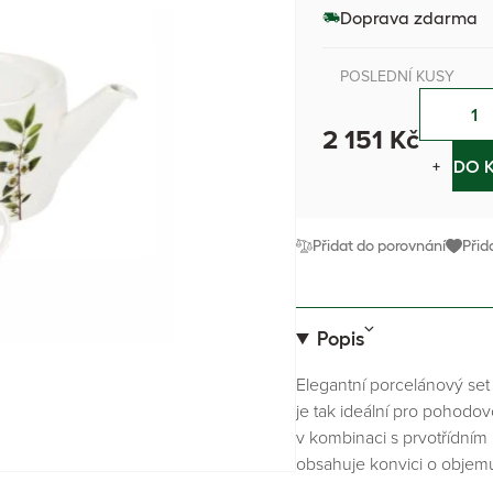
Doprava zdarma
POSLEDNÍ KUSY
2 151 Kč
−
+
DO 
Přidat do porovnání
Přid
Popis
Elegantní porcelánový set 
je tak ideální pro pohodov
v kombinaci s prvotřídním
obsahuje konvici o objemu