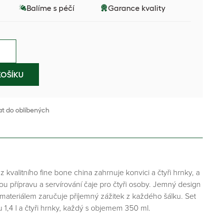
Balíme s péčí
Garance kvality
KOŠÍKU
at do oblíbených
z kvalitního fine bone china zahrnuje konvici a čtyři hrnky, a
ou přípravu a servírování čaje pro čtyři osoby. Jemný design
 materiálem zaručuje příjemný zážitek z každého šálku. Set
 1,4 l a čtyři hrnky, každý s objemem 350 ml.