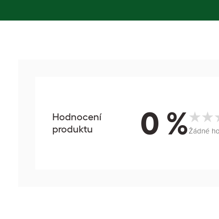
0 %
Hodnocení
produktu
Žádné h