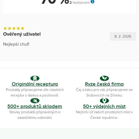
2
hodnocení
Ověřený uživatel
8. 2. 2026
Nejlepší chuť!
Originální receptura
Ryze česká firma
Produkty připravujeme dle vlastních
Čaj a kávu pro vás připravujeme ve
receptur s láskou a poctivostí.
Slušovicích na Zlínsku.
500+ produktů skladem
50+ výdejních míst
Stovky produktů připravených k
Nejširší síť našich prodejních míst v
okamžitému odeslání.
České republice.