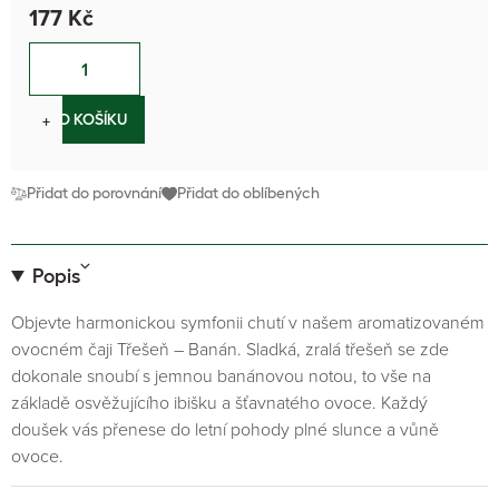
177 Kč
−
+
DO KOŠÍKU
Přidat do porovnání
Přidat do oblíbených
Popis
Objevte harmonickou symfonii chutí v našem aromatizovaném
ovocném čaji Třešeň – Banán. Sladká, zralá třešeň se zde
dokonale snoubí s jemnou banánovou notou, to vše na
základě osvěžujícího ibišku a šťavnatého ovoce. Každý
doušek vás přenese do letní pohody plné slunce a vůně
ovoce.