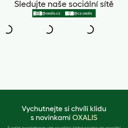
Sledujte naše sociální sítě
@oxalis.cz
@cz.oxalis
Vychutnejte si chvíli klidu
s novinkami
OXALIS
S naším newsletterem vám neunikne žádná novinka ani speciální