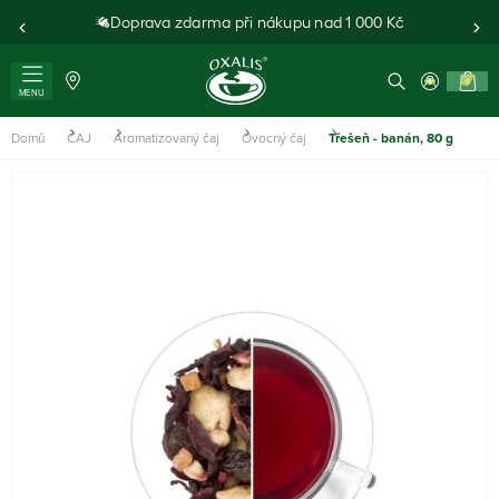
Doprava zdarma při nákupu nad 1 000 Kč
0
MENU
Domů
ČAJ
Aromatizovaný čaj
Ovocný čaj
Třešeň - banán, 80 g