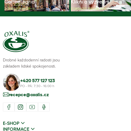
CoffeeTearia
Klikni a vyzvedni
ZOBRAZIT VÍCE
ZOBRAZIT PRODEJNY
Drobné každodenní radosti jsou
základem lidské spokojenosti.
+420 577 127 123
PO - PÁ: 7:30 - 16:00 h
recepce@oxalis.cz
E-SHOP
INFORMACE