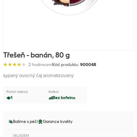
Třešeň - banán, 80 g
2 hodnocení
Kód produktu:
900048
sypaný ovocný čaj aromatizovaný
Počet nálevů
Kofein
1
Bez kofeinu
Balíme s péčí
Garance kvality
SKLADEM