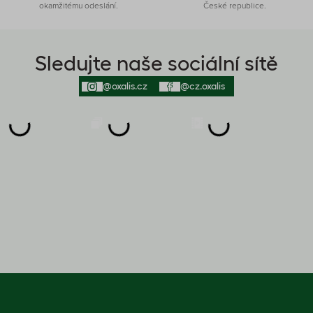
okamžitému odeslání.
České republice.
Sledujte naše sociální sítě
@oxalis.cz
@cz.oxalis