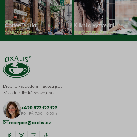
CoffeeTearia
Klikni a vyzvedni
ZOBRAZIT VÍCE
ZOBRAZIT PRODEJNY
Drobné každodenní radosti jsou
základem lidské spokojenosti.
+420 577 127 123
PO - PÁ: 7:30 - 16:00 h
recepce@oxalis.cz