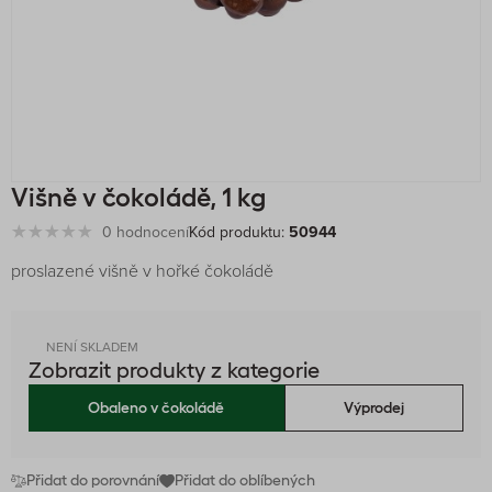
Višně v čokoládě, 1 kg
0 hodnocení
Kód produktu:
50944
proslazené višně v hořké čokoládě
NENÍ SKLADEM
Zobrazit produkty z kategorie
Obaleno v čokoládě
Výprodej
Přidat do porovnání
Přidat do oblíbených