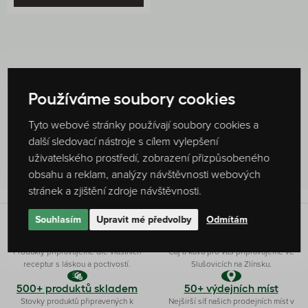
Používáme soubory cookies
Hodnocení produktu
Tyto webové stránky používají soubory cookies a
0 %
další sledovací nástroje s cílem vylepšení
Žádné hodnocení
uživatelského prostředí, zobrazení přizpůsobeného
obsahu a reklam, analýzy návštěvnosti webových
stránek a zjištění zdroje návštěvnosti.
Souhlasím
Upravit mé předvolby
Odmítám
Originální receptura
Ryze česká firma
Produkty připravujeme dle vlastních
Čaj a kávu pro vás připravujeme ve
receptur s láskou a poctivostí.
Slušovicích na Zlínsku.
500+ produktů skladem
50+ výdejních míst
Stovky produktů připravených k
Nejširší síť našich prodejních míst v