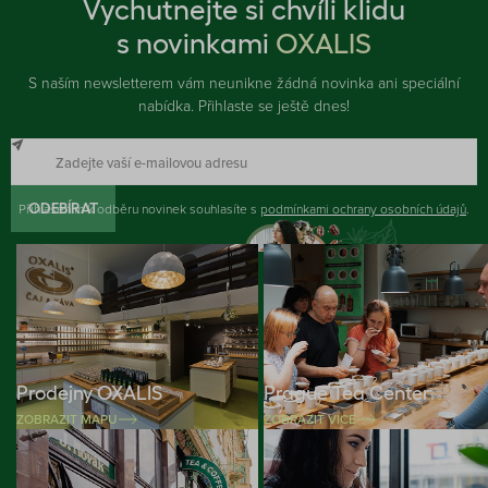
Vychutnejte si chvíli klidu
s novinkami
OXALIS
S naším newsletterem vám neunikne žádná novinka ani speciální
nabídka. Přihlaste se ještě dnes!
Přihlášením k odběru novinek souhlasíte s
ODEBÍRAT
podmínkami ochrany osobních údajů
.
Prodejny OXALIS
Prague Tea Center
ZOBRAZIT MAPU
ZOBRAZIT VÍCE