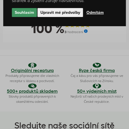
stránek a zjištění zdroje návštěvnosti.
Souhlasím
Upravit mé předvolby
Odmítám
Hodnocení produktu
100 %
3
hodnocení
Originální receptura
Ryze česká firma
Produkty připravujeme dle vlastních
Čaj a kávu pro vás připravujeme ve
receptur s láskou a poctivostí.
Slušovicích na Zlínsku.
500+ produktů skladem
50+ výdejních míst
Stovky produktů připravených k
Nejširší síť našich prodejních míst v
okamžitému odeslání.
České republice.
Sledujte naše sociální sítě