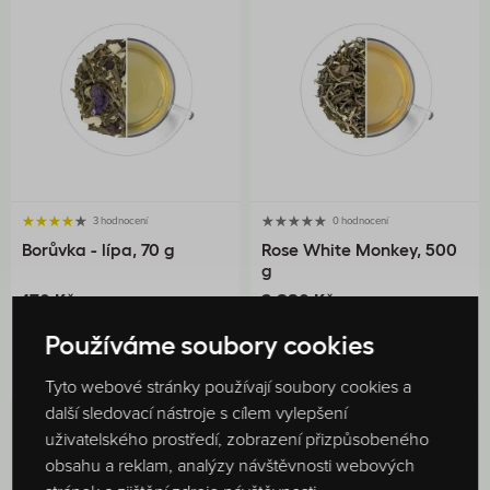
3 hodnocení
0 hodnocení
Borůvka - lípa, 70 g
Rose White Monkey, 500
g
170 Kč
2 880 Kč
SKLADEM
SKLADEM
Používáme soubory cookies
DO KOŠÍKU
DO KOŠÍKU
Tyto webové stránky používají soubory cookies a
další sledovací nástroje s cílem vylepšení
uživatelského prostředí, zobrazení přizpůsobeného
obsahu a reklam, analýzy návštěvnosti webových