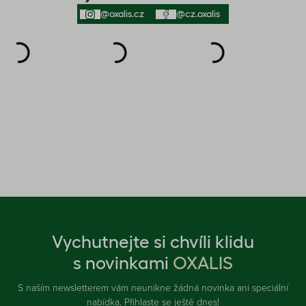
@oxalis.cz
@cz.oxalis
Vychutnejte si chvíli klidu
s novinkami
OXALIS
S naším newsletterem vám neunikne žádná novinka ani speciální
nabídka. Přihlaste se ještě dnes!