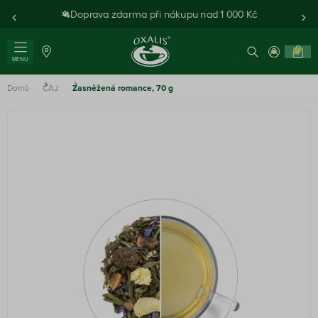
Doprava zdarma při nákupu nad 1 000 Kč
0
MENU
Domů
ČAJ
Zasněžená romance, 70 g