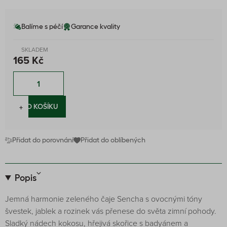
Balíme s péčí
Garance kvality
SKLADEM
165 Kč
−
+
DO KOŠÍKU
Přidat do porovnání
Přidat do oblíbených
Popis
Jemná harmonie zeleného čaje Sencha s ovocnými tóny
švestek, jablek a rozinek vás přenese do světa zimní pohody.
Sladký nádech kokosu, hřejivá skořice s badyánem a