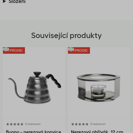
Složení
Související produkty
VÝPRODEJ
VÝPRODEJ
0 hodnocení
0 hodnocení
Buono - nerezová konvice
Nerezový ohřívák, 12 cm