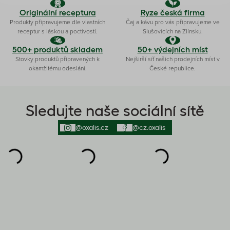
Originální receptura
Ryze česká firma
Produkty připravujeme dle vlastních
Čaj a kávu pro vás připravujeme ve
receptur s láskou a poctivostí.
Slušovicích na Zlínsku.
500+ produktů skladem
50+ výdejních míst
Stovky produktů připravených k
Nejširší síť našich prodejních míst v
okamžitému odeslání.
České republice.
Sledujte naše sociální sítě
@oxalis.cz
@cz.oxalis