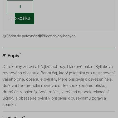
−
+
DO KOŠÍKU
Přidat do porovnání
Přidat do oblíbených
Popis
Dárek plný zdraví a hřejivé pohody. Dárkové balení Bylinková
rovnováha obsahuje Ranní čaj, který je ideální pro nastartování
vašeho dne, obsahuje bylinky, které přispívají k osvěžení těla,
duševní i hormonální rovnováze i ke spokojenému bříšku,
druhý čaj v balení je Večerní čaj, který má naopak relaxační
účinky a obsažené bylinky přispívají k duševnímu zdraví a
spánku.