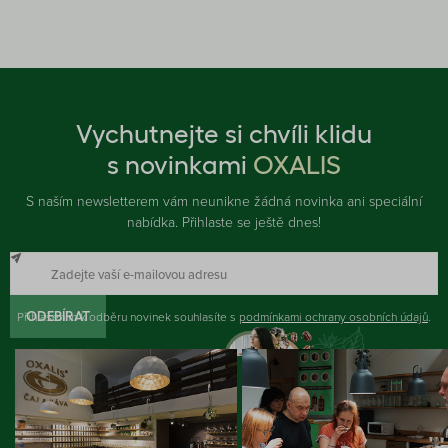
Vychutnejte si chvíli klidu
s novinkami
OXALIS
S naším newsletterem vám neunikne žádná novinka ani speciální
nabídka. Přihlaste se ještě dnes!
Přihlášením k odběru novinek souhlasíte s
ODEBÍRAT
podmínkami ochrany osobních údajů
.