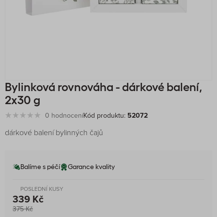
Bylinková rovnováha - dárkové balení,
2x30 g
0 hodnocení
Kód produktu:
52072
dárkové balení bylinných čajů
Balíme s péčí
Garance kvality
POSLEDNÍ KUSY
339 Kč
375 Kč