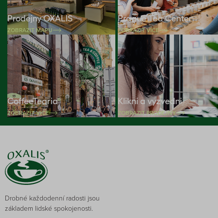
Prodejny OXALIS
Prague Tea Center
ZOBRAZIT MAPU
ZOBRAZIT VÍCE
CoffeeTearia
Klikni a vyzvedni
ZOBRAZIT VÍCE
ZOBRAZIT PRODEJNY
Drobné každodenní radosti jsou
základem lidské spokojenosti.