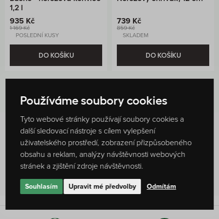
1,2 l
935 Kč
739 Kč
1 169 Kč
859 Kč
POSLEDNÍ KUSY
SKLADEM
DO KOŠÍKU
DO KOŠÍKU
Používáme soubory cookies
Tyto webové stránky používají soubory cookies a
další sledovací nástroje s cílem vylepšení
uživatelského prostředí, zobrazení přizpůsobeného
Hodnocení produktu
0 %
obsahu a reklam, analýzy návštěvnosti webových
stránek a zjištění zdroje návštěvnosti.
Žádné hodnocení
Souhlasím
Upravit mé předvolby
Odmítám