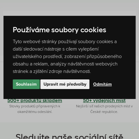
Hodnocení produktu
0 %
Používáme soubory cookies
Žádné hodnocení
Tyto webové stránky používají soubory cookies a
další sledovací nástroje s cílem vylepšení
uživatelského prostředí, zobrazení přizpůsobeného
obsahu a reklam, analýzy návštěvnosti webových
stránek a zjištění zdroje návštěvnosti.
Originální receptura
Ryze česká firma
Souhlasím
Upravit mé předvolby
Odmítám
Produkty připravujeme dle vlastních
Čaj a kávu pro vás připravujeme ve
receptur s láskou a poctivostí.
Slušovicích na Zlínsku.
500+ produktů skladem
50+ výdejních míst
Stovky produktů připravených k
Nejširší síť našich prodejních míst v
okamžitému odeslání.
České republice.
Sledujte naše sociální sítě