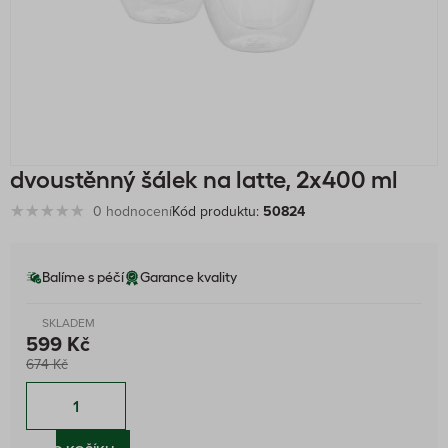
dvoustěnný šálek na latte, 2x400 ml
0 hodnocení
Kód produktu:
50824
Balíme s péčí
Garance kvality
SKLADEM
599 Kč
674 Kč