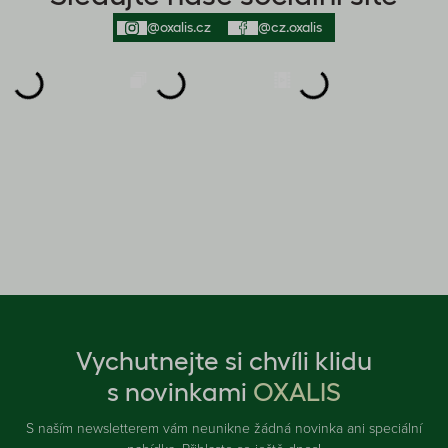
@oxalis.cz
@cz.oxalis
Vychutnejte si chvíli klidu
s novinkami
OXALIS
S naším newsletterem vám neunikne žádná novinka ani speciální