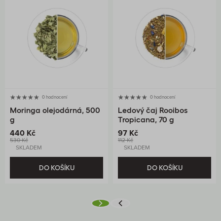
0 hodnocení
0 hodnocení
Moringa olejodárná, 500
Ledový čaj Rooibos
g
Tropicana, 70 g
440 Kč
97 Kč
530 Kč
112 Kč
SKLADEM
SKLADEM
DO KOŠÍKU
DO KOŠÍKU