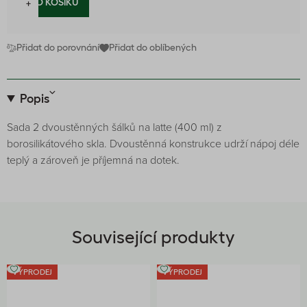
−
+
DO KOŠÍKU
Přidat do porovnání
Přidat do oblíbených
Popis
Sada 2 dvoustěnných šálků na latte (400 ml) z
borosilikátového skla. Dvoustěnná konstrukce udrží nápoj déle
teplý a zároveň je příjemná na dotek.
Související produkty
VÝPRODEJ
VÝPRODEJ