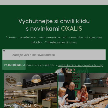
Vychutnejte si chvíli klidu
s novinkami
OXALIS
S naším newsletterem vám neunikne žádná novinka ani speciální
nabídka. Přihlaste se ještě dnes!
Přihlášením k odběru novinek souhlasíte s
ODEBÍRAT
podmínkami ochrany osobních údajů
.
Prodejny OXALIS
Prague Tea Center