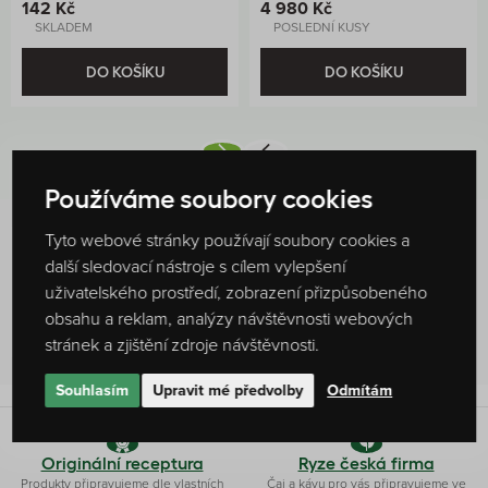
142 Kč
4 980 Kč
SKLADEM
POSLEDNÍ KUSY
DO KOŠÍKU
DO KOŠÍKU
Používáme soubory cookies
Tyto webové stránky používají soubory cookies a
další sledovací nástroje s cílem vylepšení
Hodnocení produktu
90 %
uživatelského prostředí, zobrazení přizpůsobeného
obsahu a reklam, analýzy návštěvnosti webových
2
hodnocení
stránek a zjištění zdroje návštěvnosti.
Souhlasím
Upravit mé předvolby
Odmítám
Originální receptura
Ryze česká firma
Produkty připravujeme dle vlastních
Čaj a kávu pro vás připravujeme ve