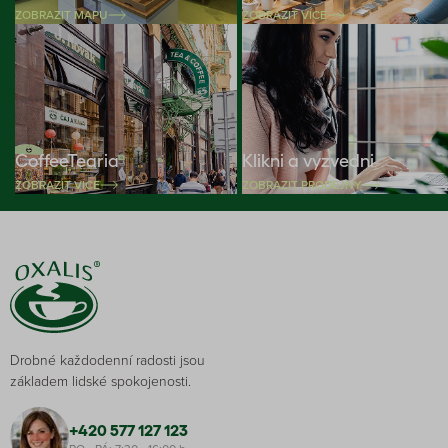
ZOBRAZIT MAPU
ZOBRAZIT VÍCE
CoffeeTearia
Klikni a vyzvedni
ZOBRAZIT VÍCE
ZOBRAZIT PRODEJNY
Drobné každodenní radosti jsou
základem lidské spokojenosti.
+420 577 127 123