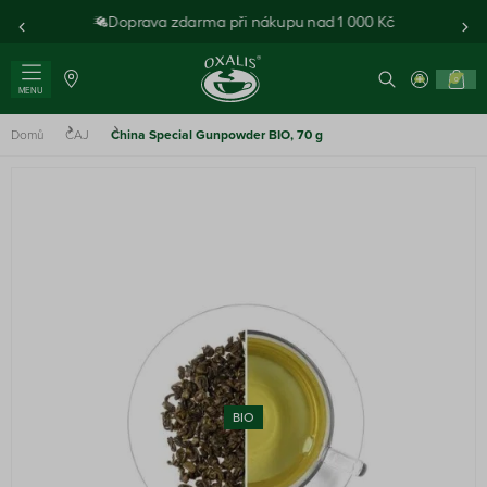
Doprava zdarma při nákupu nad 1 000 Kč
0
MENU
Domů
ČAJ
China Special Gunpowder BIO, 70 g
BIO