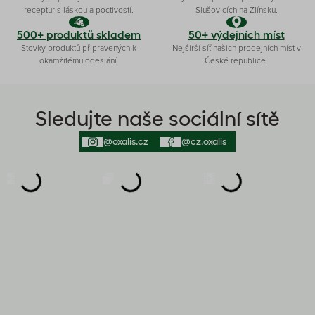
receptur s láskou a poctivostí.
Slušovicích na Zlínsku.
500+ produktů skladem
50+ výdejních míst
Stovky produktů připravených k
Nejširší síť našich prodejních míst v
okamžitému odeslání.
České republice.
Sledujte naše sociální sítě
@oxalis.cz
@cz.oxalis