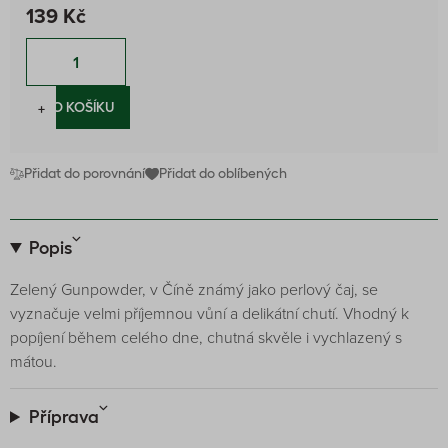
139 Kč
−
+
DO KOŠÍKU
Přidat do porovnání
Přidat do oblíbených
Popis
Zelený Gunpowder, v Číně známý jako perlový čaj, se
vyznačuje velmi příjemnou vůní a delikátní chutí. Vhodný k
popíjení během celého dne, chutná skvěle i vychlazený s
mátou.
Příprava