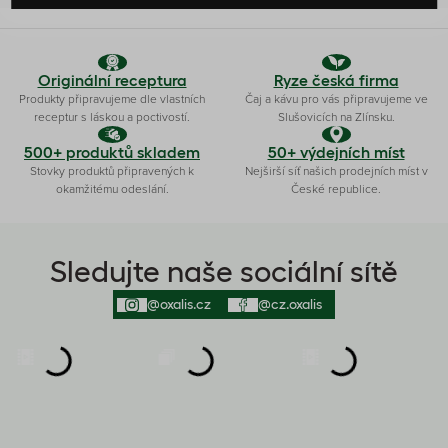
Originální receptura
Ryze česká firma
Produkty připravujeme dle vlastních
Čaj a kávu pro vás připravujeme ve
receptur s láskou a poctivostí.
Slušovicích na Zlínsku.
500+ produktů skladem
50+ výdejních míst
Stovky produktů připravených k
Nejširší síť našich prodejních míst v
okamžitému odeslání.
České republice.
Sledujte naše sociální sítě
@oxalis.cz
@cz.oxalis