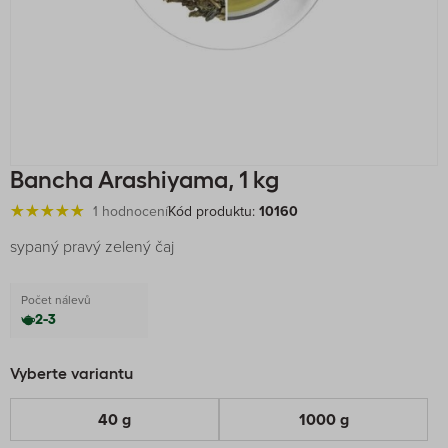
Bancha Arashiyama, 1 kg
1 hodnocení
Kód produktu:
10160
sypaný pravý zelený čaj
Počet nálevů
2-3
Vyberte variantu
40 g
1000 g