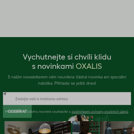
Vychutnejte si chvíli klidu
s novinkami
OXALIS
S naším newsletterem vám neunikne žádná novinka ani speciální
nabídka. Přihlaste se ještě dnes!
Přihlášením k odběru novinek souhlasíte s
ODEBÍRAT
podmínkami ochrany osobních údajů
.