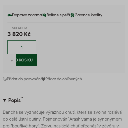
Doprava zdarma
Balíme s péčí
Garance kvality
SKLADEM
3 820 Kč
−
+
DO KOŠÍKU
Přidat do porovnání
Přidat do oblíbených
Popis
Bancha se vyznačuje výraznou chutí, která se zvolna rozlévá
do celé ústní dutiny. Pojmenování Arashiyama je synonymem
pro "bouřlivé hory". Zprvu nasládlá chuť přechází v závěru v