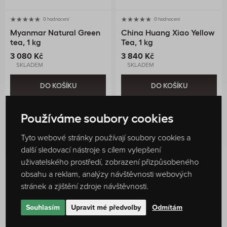
0 hodnocení
0 hodnocení
Myanmar Natural Green
China Huang Xiao Yellow
tea, 1 kg
Tea, 1 kg
3 080 Kč
3 840 Kč
SKLADEM
SKLADEM
DO KOŠÍKU
DO KOŠÍKU
Používáme soubory cookies
Tyto webové stránky používají soubory cookies a
další sledovací nástroje s cílem vylepšení
uživatelského prostředí, zobrazení přizpůsobeného
obsahu a reklam, analýzy návštěvnosti webových
Hodnocení produktu
stránek a zjištění zdroje návštěvnosti.
100 %
1
hodnocení
Souhlasím
Upravit mé předvolby
Odmítám