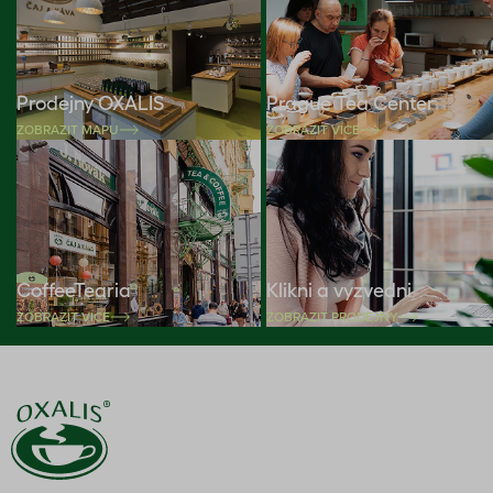
Prodejny OXALIS
Prague Tea Center
ZOBRAZIT MAPU
ZOBRAZIT VÍCE
CoffeeTearia
Klikni a vyzvedni
ZOBRAZIT VÍCE
ZOBRAZIT PRODEJNY