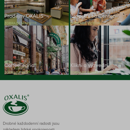
Prodejny OXALIS
Prague Tea Center
ZOBRAZIT MAPU
ZOBRAZIT VÍCE
CoffeeTearia
Klikni a vyzvedni
ZOBRAZIT VÍCE
ZOBRAZIT PRODEJNY
Drobné každodenní radosti jsou
základem lidské spokojenosti.