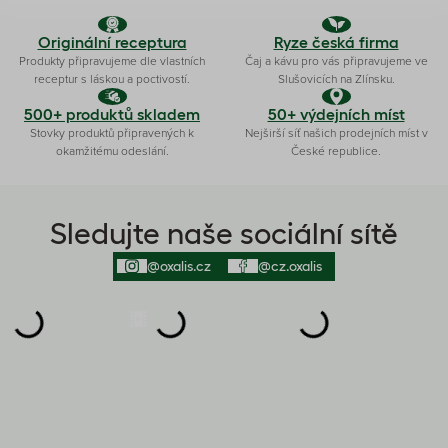
Originální receptura
Ryze česká firma
Produkty připravujeme dle vlastních
Čaj a kávu pro vás připravujeme ve
receptur s láskou a poctivostí.
Slušovicích na Zlínsku.
500+ produktů skladem
50+ výdejních míst
Stovky produktů připravených k
Nejširší síť našich prodejních míst v
okamžitému odeslání.
České republice.
Sledujte naše sociální sítě
@oxalis.cz
@cz.oxalis