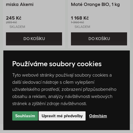
miska Akemi
Maté Orange BIO, 1 kg
245 Kč
1 168 Kč
289 Kč
1 360 Kč
SKLADEM
SKLADEM
DO KOŠÍKU
DO KOŠÍKU
Používáme soubory cookies
Tyto webové stránky používají soubory cookies a
další sledovací nástroje s cílem vylepšení
uživatelského prostředí, zobrazení přizpůsobeného
Hodnocení produktu
obsahu a reklam, analýzy návštěvnosti webových
0 %
stránek a zjištění zdroje návštěvnosti.
Žádné hodnocení
Souhlasím
Upravit mé předvolby
Odmítám