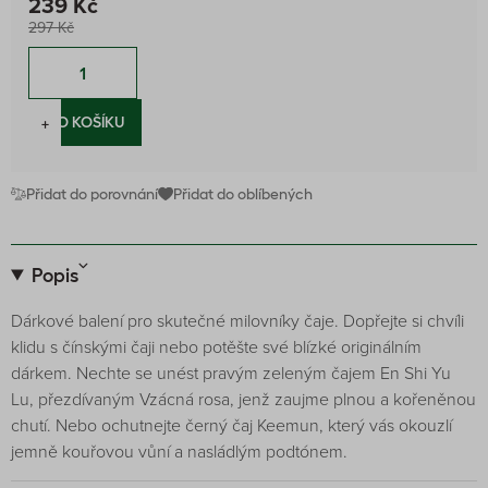
239 Kč
297 Kč
−
+
DO KOŠÍKU
Přidat do porovnání
Přidat do oblíbených
Popis
Dárkové balení pro skutečné milovníky čaje. Dopřejte si chvíli
klidu s čínskými čaji nebo potěšte své blízké originálním
dárkem. Nechte se unést pravým zeleným čajem En Shi Yu
Lu, přezdívaným Vzácná rosa, jenž zaujme plnou a kořeněnou
chutí. Nebo ochutnejte černý čaj Keemun, který vás okouzlí
jemně kouřovou vůní a nasládlým podtónem.