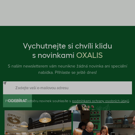
Vychutnejte si chvíli klidu
s novinkami
OXALIS
S naším newsletterem vám neunikne žádná novinka ani speciální
nabídka. Přihlaste se ještě dnes!
Přihlášením k odběru novinek souhlasíte s
ODEBÍRAT
podmínkami ochrany osobních údajů
.