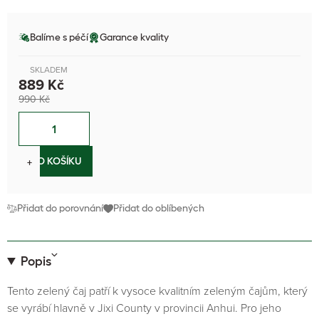
Balíme s péčí
Garance kvality
SKLADEM
889 Kč
990 Kč
−
+
DO KOŠÍKU
Přidat do porovnání
Přidat do oblíbených
Popis
Tento zelený čaj patří k vysoce kvalitním zeleným čajům, který
se vyrábí hlavně v Jixi County v provincii Anhui. Pro jeho