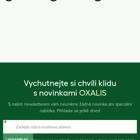
Vychutnejte si chvíli klidu
s novinkami
OXALIS
S naším newsletterem vám neunikne žádná novinka ani speciální
nabídka. Přihlaste se ještě dnes!