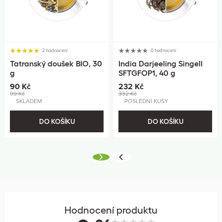
2 hodnocení
0 hodnocení
Tatranský doušek BIO, 30
India Darjeeling Singell
g
SFTGFOP1, 40 g
90 Kč
232 Kč
99 Kč
332 Kč
SKLADEM
POSLEDNÍ KUSY
DO KOŠÍKU
DO KOŠÍKU
Hodnocení produktu