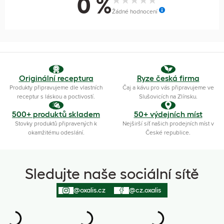
0 %
Žádné hodnocení
Originální receptura
Ryze česká firma
Produkty připravujeme dle vlastních
Čaj a kávu pro vás připravujeme ve
receptur s láskou a poctivostí.
Slušovicích na Zlínsku.
500+ produktů skladem
50+ výdejních míst
Stovky produktů připravených k
Nejširší síť našich prodejních míst v
okamžitému odeslání.
České republice.
Sledujte naše sociální sítě
@oxalis.cz
@cz.oxalis