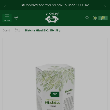
Doprava zdarma při nákupu nad 1 000 Kč
0
MENU
Domů
ČAJ
Matcha Hisui BIO, 15x1,5 g
BIO