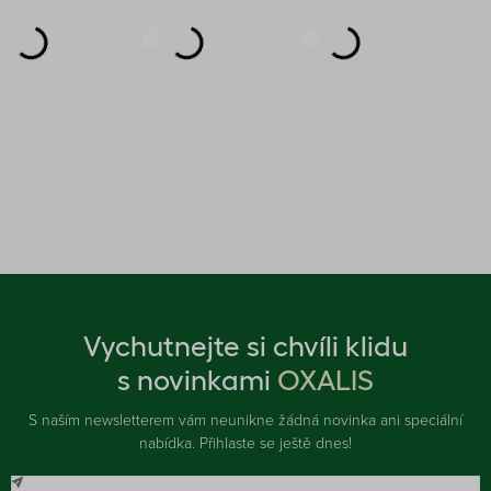
Vychutnejte si chvíli klidu
s novinkami
OXALIS
S naším newsletterem vám neunikne žádná novinka ani speciální
nabídka. Přihlaste se ještě dnes!