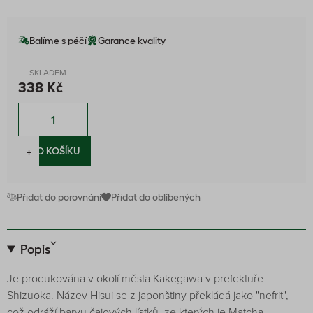
Balíme s péčí
Garance kvality
SKLADEM
338 Kč
−
+
DO KOŠÍKU
Přidat do porovnání
Přidat do oblíbených
Popis
Je produkována v okolí města Kakegawa v prefektuře
Shizuoka. Název Hisui se z japonštiny překládá jako "nefrit",
což odráží barvu čajových lístků, ze kterých je Matcha