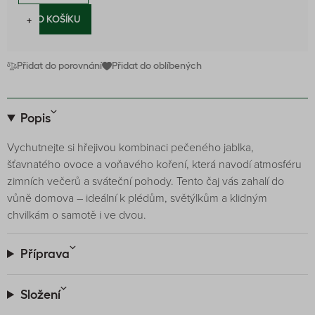
−
+
DO KOŠÍKU
Přidat do porovnání
Přidat do oblíbených
Popis
Vychutnejte si hřejivou kombinaci pečeného jablka,
šťavnatého ovoce a voňavého koření, která navodí atmosféru
zimních večerů a sváteční pohody. Tento čaj vás zahalí do
vůně domova – ideální k plédům, světýlkům a klidným
chvilkám o samotě i ve dvou.
Příprava
Složení