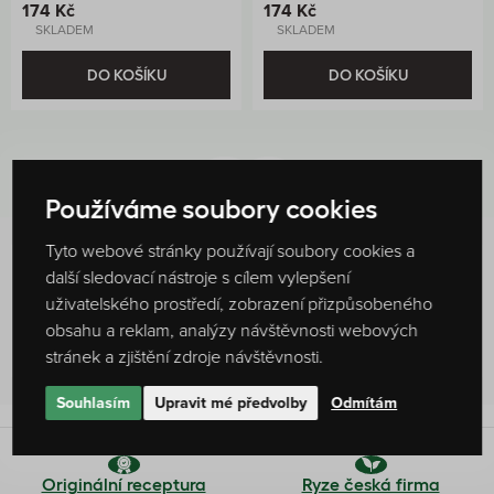
174 Kč
174 Kč
SKLADEM
SKLADEM
DO KOŠÍKU
DO KOŠÍKU
Používáme soubory cookies
Tyto webové stránky používají soubory cookies a
další sledovací nástroje s cílem vylepšení
Hodnocení produktu
uživatelského prostředí, zobrazení přizpůsobeného
90 %
obsahu a reklam, analýzy návštěvnosti webových
2
hodnocení
stránek a zjištění zdroje návštěvnosti.
Souhlasím
Upravit mé předvolby
Odmítám
Originální receptura
Ryze česká firma