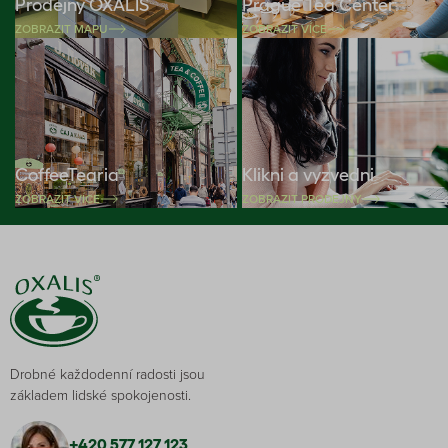
Prodejny OXALIS
Prague Tea Center
ZOBRAZIT MAPU
ZOBRAZIT VÍCE
CoffeeTearia
Klikni a vyzvedni
ZOBRAZIT VÍCE
ZOBRAZIT PRODEJNY
Drobné každodenní radosti jsou
základem lidské spokojenosti.
+420 577 127 123