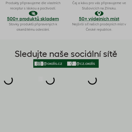
Produkty připravujeme dle vlastních
Čaj a kávu pro vás připravujeme ve
receptur s láskou a poctivostí.
Slušovicích na Zlínsku.
500+ produktů skladem
50+ výdejních míst
Stovky produktů připravených k
Nejširší síť našich prodejních míst v
okamžitému odeslání.
České republice.
Sledujte naše sociální sítě
@oxalis.cz
@cz.oxalis