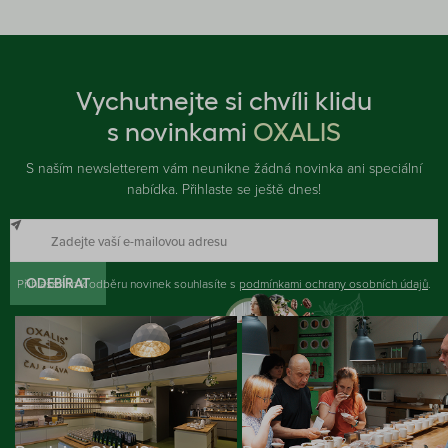
Vychutnejte si chvíli klidu
s novinkami
OXALIS
S naším newsletterem vám neunikne žádná novinka ani speciální
nabídka. Přihlaste se ještě dnes!
Přihlášením k odběru novinek souhlasíte s
ODEBÍRAT
podmínkami ochrany osobních údajů
.