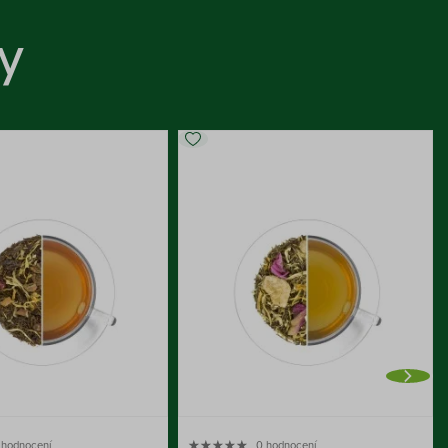
y
 hodnocení
0 hodnocení