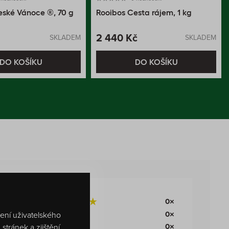
eské Vánoce ®, 70 g
Rooibos Cesta rájem, 1 kg
2 440 Kč
SKLADEM
SKLADEM
DO KOŠÍKU
DO KOŠÍKU
0×
0×
šení uživatelského
0×
tránek a zjištění