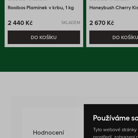
Rooibos Plamínek v krbu, 1 kg
Honeybush Cherry Kiss
2 440 Kč
2 670 Kč
SKLADEM
DO KOŠÍKU
DO KOŠÍK
Používáme so
0 %
Tyto webové stránky p
Hodnocení
prostředí, zobrazení