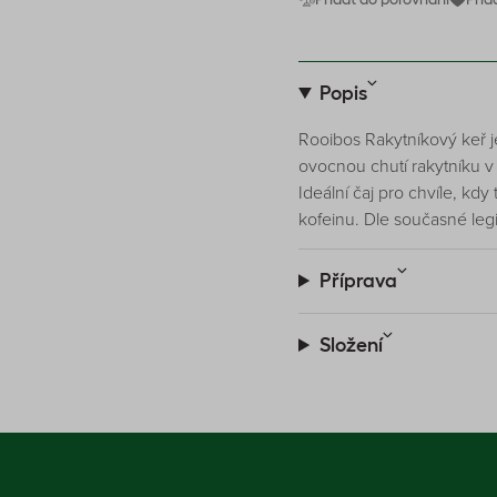
Popis
Rooibos Rakytníkový keř j
ovocnou chutí rakytníku v
Ideální čaj pro chvíle, k
kofeinu. Dle současné leg
Příprava
Složení