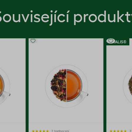
Související produkt
OXALIS®
2 hodnocení
2