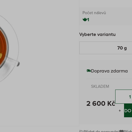
Počet nálevů
1
Vyberte variantu
70 g
Doprava zdarma
SKLADEM
2 600 Kč
−
+
DO
Přidat do porovnání
Přid