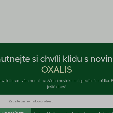
utnejte si chvíli klidu s novi
OXALIS
ewsletterem vám neunikne žádná novinka ani speciální nabídka. Př
ještě dnes!