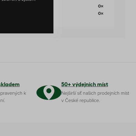
0×
0×
skladem
50+ výdejních míst
ipravených k
Nejširší síť našich prodejních míst
ní.
v České republice.