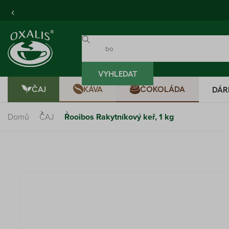
VYHLEDAT
ČAJ
KÁVA
ČOKOLÁDA
DÁR
Domů
ČAJ
Rooibos Rakytníkový keř, 1 kg