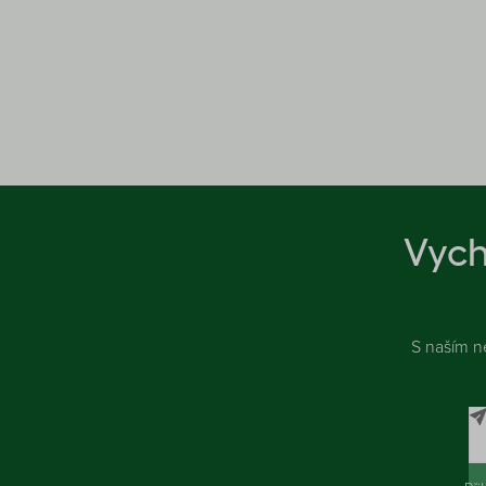
Vych
S naším n