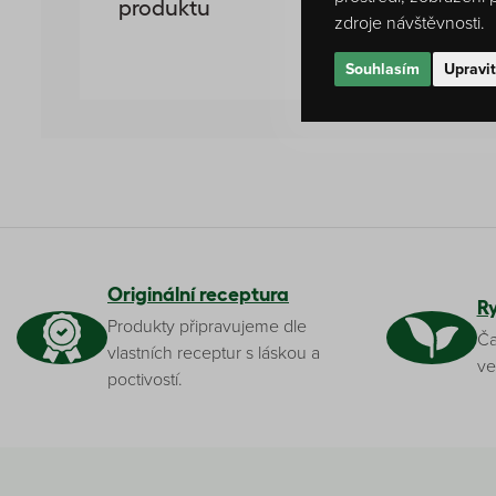
produktu
Žádné h
zdroje návštěvnosti.
Souhlasím
Upravi
Originální receptura
R
Produkty připravujeme dle
Ča
vlastních receptur s láskou a
ve
poctivostí.