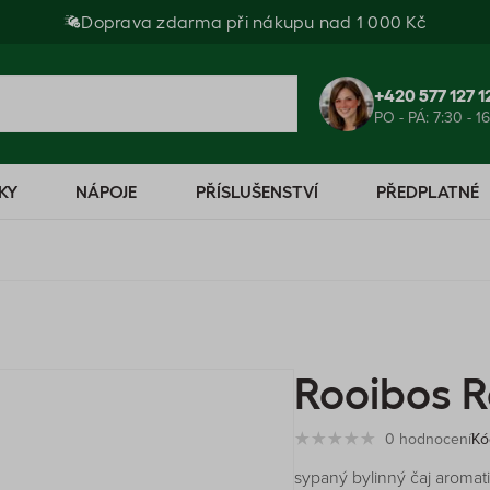
Doprava zdarma při nákupu nad 1 000 Kč
+420 577 127 1
PO - PÁ: 7:30 - 1
KY
NÁPOJE
PŘÍSLUŠENSTVÍ
PŘEDPLATNÉ
Rooibos R
0 hodnocení
Kó
sypaný bylinný čaj aromat