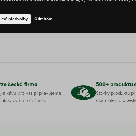
odnocení
t mé předvolby
Odmítám
yze česká firma
500+ produktů 
j a kávu pro vás připravujeme
Stovky produktů př
 Slušovicích na Zlínsku.
okamžitému odeslá