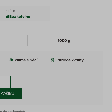
Kofein
Bez kofeinu
1000 g
Balíme s péčí
Garance kvality
 KOŠÍKU
at do oblíbených