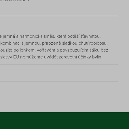
e jemná a harmonická směs, která potěší šťavnatou,
 kombinaci s jemnou, přirozeně sladkou chutí rooibosu.
dy toužíte po lehkém, voňavém a povzbuzujícím šálku bez
islativy EU nemůžeme uvádět zdravotní účinky bylin.