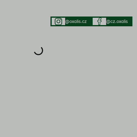
@oxalis.cz
@cz.oxalis