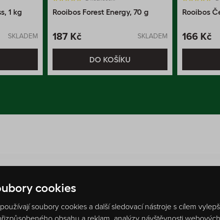
, 1 kg
Rooibos Forest Energy, 70 g
Rooibos Č
187 Kč
166 Kč
SKLADEM
SKLADEM
U
DO KOŠÍKU
ubory cookies
oužívají soubory cookies a další sledovací nástroje s cílem vylep
 přizpůsobeného obsahu a reklam, analýzy návštěvnosti webových s