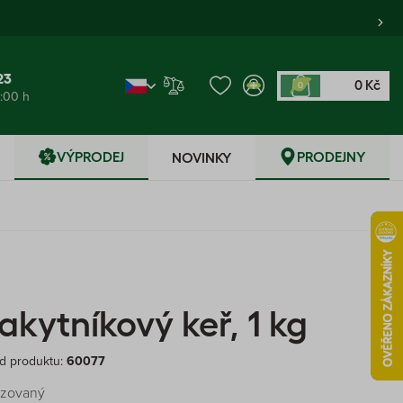
23
0 Kč
0
6:00 h
VÝPRODEJ
PRODEJNY
NOVINKY
akytníkový keř, 1 kg
d produktu:
60077
izovaný