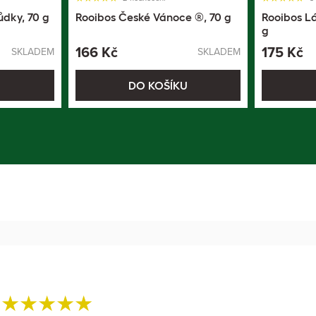
ůdky, 70 g
Rooibos České Vánoce ®, 70 g
Rooibos L
g
166 Kč
175 Kč
SKLADEM
SKLADEM
U
DO KOŠÍKU
%