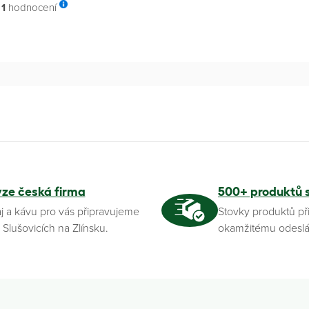
1
hodnocení
yze česká firma
500+ produktů 
j a kávu pro vás připravujeme
Stovky produktů př
 Slušovicích na Zlínsku.
okamžitému odeslá