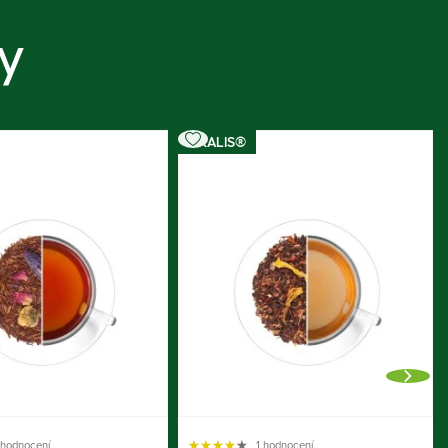
y
OXALIS®
 hodnocení
1 hodnocení