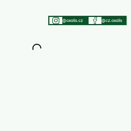
@oxalis.cz
@cz.oxalis