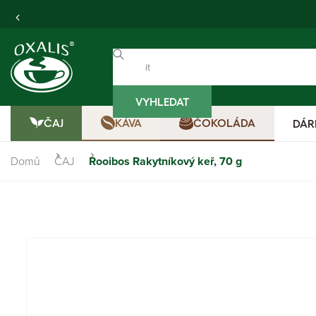
VYHLEDAT
ČAJ
KÁVA
ČOKOLÁDA
DÁR
Domů
ČAJ
Rooibos Rakytníkový keř, 70 g