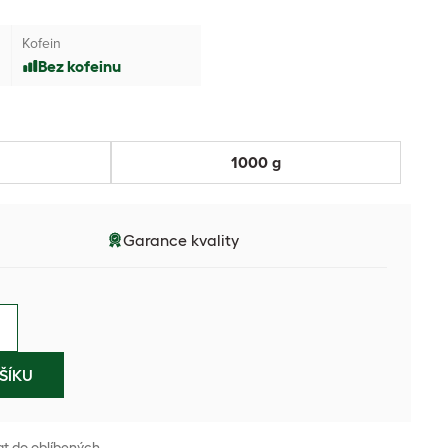
Kofein
Bez kofeinu
1000 g
Garance kvality
ŠÍKU
at do oblíbených