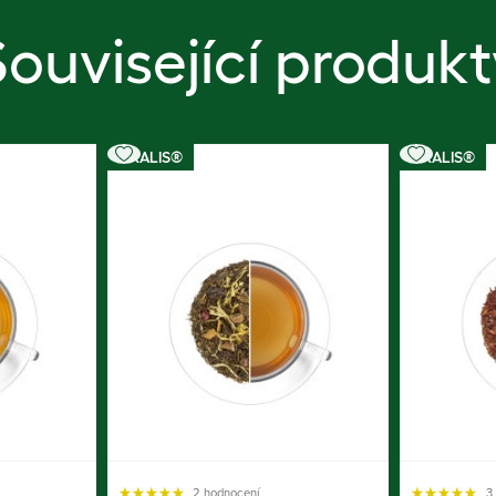
Související produkt
OXALIS®
OXALIS®
2 hodnocení
3