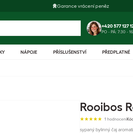
Garance vrácení peněz
+420 577 127 1
PO - PÁ: 7:30 - 1
KY
NÁPOJE
PŘÍSLUŠENSTVÍ
PŘEDPLATNÉ
Rooibos R
1 hodnocení
Kód
sypaný bylinný čaj aromat