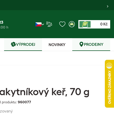
23
0 Kč
0
6:00 h
VÝPRODEJ
PRODEJNY
NOVINKY
akytníkový keř, 70 g
 produktu:
960077
izovaný