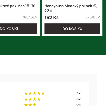
ákavé pokušení ®, 70
Honeybush Medový polibek ®,
60 g
152 Kč
SKLADEM
SKLADEM
DO KOŠÍKU
DO KOŠÍKU
1×
0×
0×