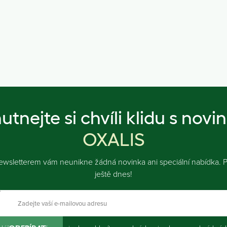
utnejte si chvíli klidu s novi
OXALIS
ewsletterem vám neunikne žádná novinka ani speciální nabídka. Př
ještě dnes!