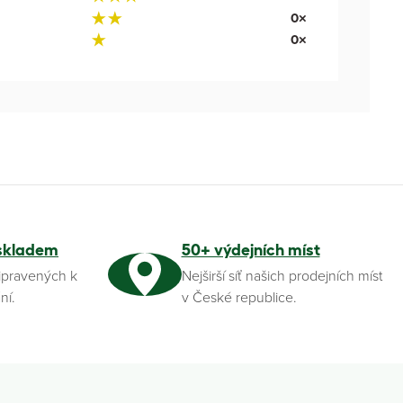
0×
0×
skladem
50+ výdejních míst
ipravených k
Nejširší síť našich prodejních míst
ní.
v České republice.