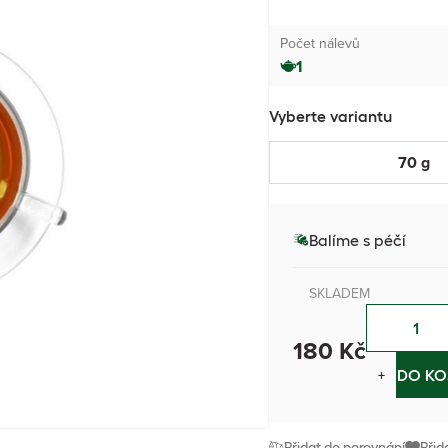
Počet nálevů
1
Vyberte variantu
70 g
Balíme s péčí
SKLADEM
180 Kč
−
+
DO KO
Přidat do porovnání
Přid