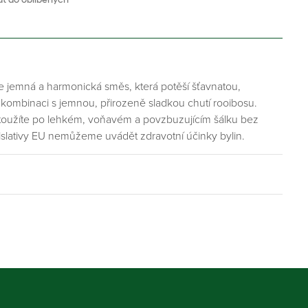
e jemná a harmonická směs, která potěší šťavnatou,
 kombinaci s jemnou, přirozeně sladkou chutí rooibosu.
dy toužíte po lehkém, voňavém a povzbuzujícím šálku bez
islativy EU nemůžeme uvádět zdravotní účinky bylin.