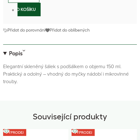
−
+
DO KOŠÍKU
Přidat do porovnání
Přidat do oblíbených
Popis
Elegantní skleněný šálek s podšálkem o objemu 150 ml.
Praktický a odolný – vhodný do myčky nádobí i mikrovlnné
trouby.
Související produkty
VÝPRODEJ
VÝPRODEJ