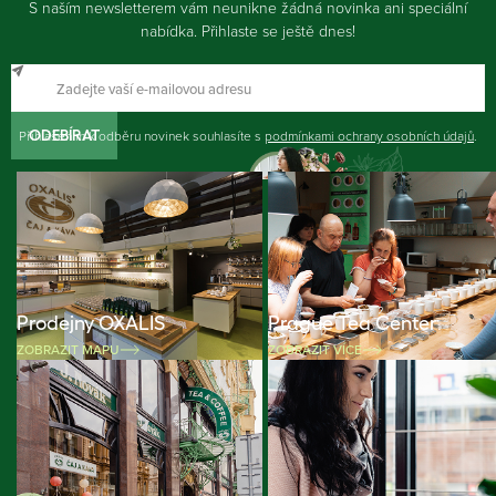
S naším newsletterem vám neunikne žádná novinka ani speciální
nabídka. Přihlaste se ještě dnes!
Přihlášením k odběru novinek souhlasíte s
ODEBÍRAT
podmínkami ochrany osobních údajů
.
Prodejny OXALIS
Prague Tea Center
ZOBRAZIT MAPU
ZOBRAZIT VÍCE