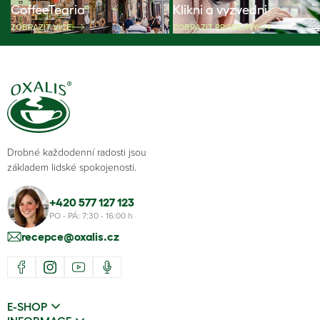
CoffeeTearia
Klikni a vyzvedni
ZOBRAZIT VÍCE
ZOBRAZIT PRODEJNY
Drobné každodenní radosti jsou
základem lidské spokojenosti.
+420 577 127 123
PO - PÁ: 7:30 - 16:00 h
recepce@oxalis.cz
E-SHOP