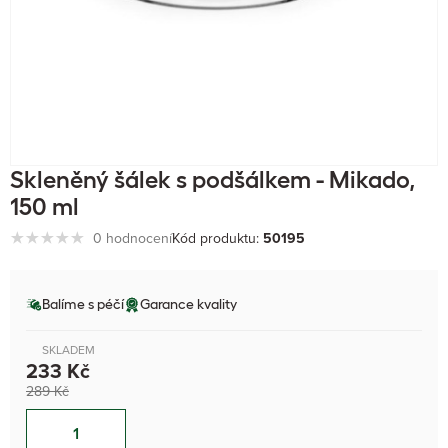
Skleněný šálek s podšálkem - Mikado,
150 ml
0 hodnocení
Kód produktu:
50195
Balíme s péčí
Garance kvality
SKLADEM
233 Kč
289 Kč