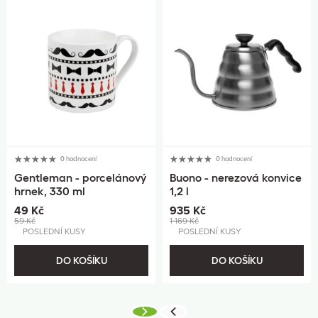
0 hodnocení
0 hodnocení
Gentleman - porcelánový
Buono - nerezová konvice
hrnek, 330 ml
1,2 l
49 Kč
935 Kč
59 Kč
1 169 Kč
POSLEDNÍ KUSY
POSLEDNÍ KUSY
DO KOŠÍKU
DO KOŠÍKU