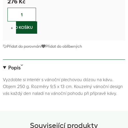
276 Kč
−
+
DO KOŠÍKU
Přidat do porovnání
Přidat do oblíbených
Popis
Vyzdobte si interiér s vánoční plechovou dózou na kávu.
Objem 250 g. Rozměry 9,5 x 13 cm. Kouzelný vánoční design
vás každý den naladí na vánoční pohodu při přípravě kávy.
Související produkty