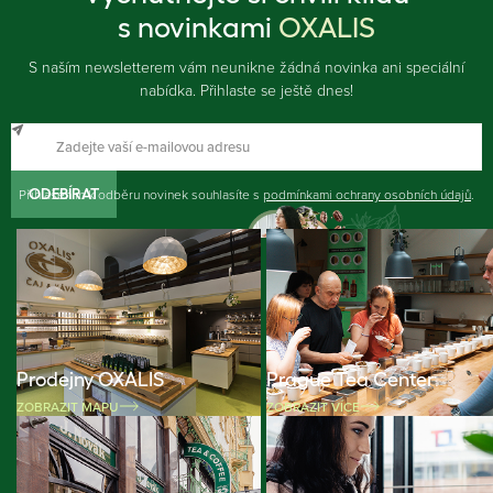
s novinkami
OXALIS
S naším newsletterem vám neunikne žádná novinka ani speciální
nabídka. Přihlaste se ještě dnes!
Přihlášením k odběru novinek souhlasíte s
ODEBÍRAT
podmínkami ochrany osobních údajů
.
Prodejny OXALIS
Prague Tea Center
ZOBRAZIT MAPU
ZOBRAZIT VÍCE