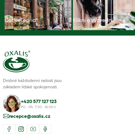
CoffeeTearia
Klikni a vyzvedni
ZOBRAZIT VÍCE
ZOBRAZIT PRODEJNY
Drobné každodenní radosti jsou
základem lidské spokojenosti.
+420 577 127 123
PO - PÁ: 7:30 - 16:00 h
recepce@oxalis.cz