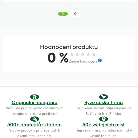
Hodnocení produktu
0 %
Žádné hodnocení
Originální receptura
Ryze česká firma
Produkty připravujeme dle vlastních
Čaj a kávu pro vás připravujeme ve
receptur s láskou a poctivostí.
Slušovicích na Zlínsku.
500+ produktů skladem
50+ výdejních míst
Stovky produktů připravených k
Nejširší síť našich prodejních míst v
okamžitému odeslání.
České republice.