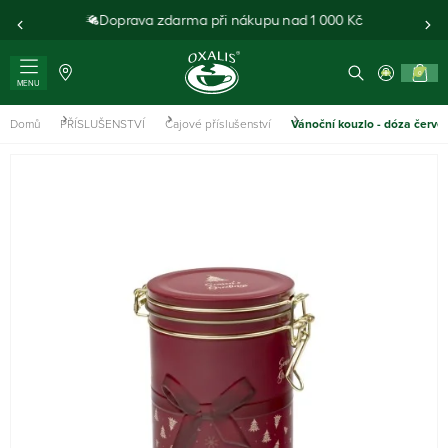
Doprava zdarma při nákupu nad 1 000 Kč
0
MENU
Domů
PŘÍSLUŠENSTVÍ
Čajové příslušenství
Vánoční kouzlo - dóza červe