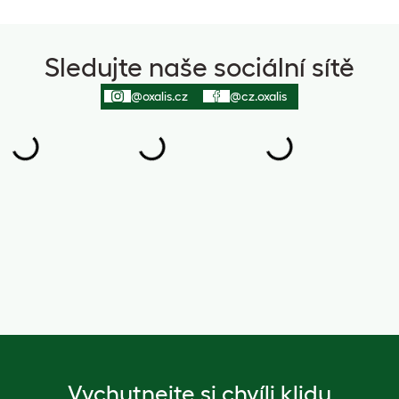
Sledujte naše sociální sítě
@oxalis.cz
@cz.oxalis
Vychutnejte si chvíli klidu