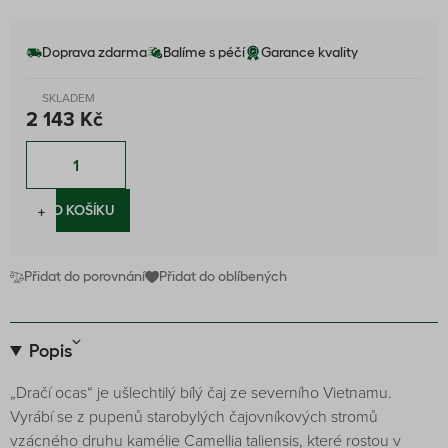
Doprava zdarma
Balíme s péčí
Garance kvality
SKLADEM
2 143 Kč
−
+
DO KOŠÍKU
Přidat do porovnání
Přidat do oblíbených
Popis
„Dračí ocas“ je ušlechtilý bílý čaj ze severního Vietnamu.
Vyrábí se z pupenů starobylých čajovníkových stromů
vzácného druhu kamélie Camellia taliensis, které rostou v