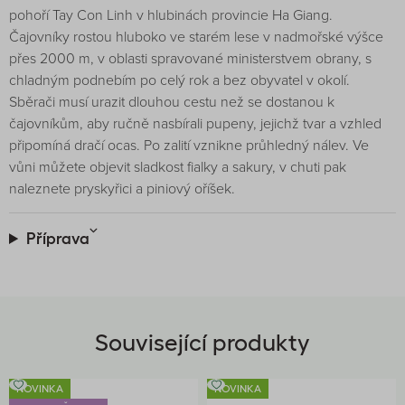
pohoří Tay Con Linh v hlubinách provincie Ha Giang.
Čajovníky rostou hluboko ve starém lese v nadmořské výšce
přes 2000 m, v oblasti spravované ministerstvem obrany, s
chladným podnebím po celý rok a bez obyvatel v okolí.
Sběrači musí urazit dlouhou cestu než se dostanou k
čajovníkům, aby ručně nasbírali pupeny, jejichž tvar a vzhled
připomíná dračí ocas. Po zalití vznikne průhledný nálev. Ve
vůni můžete objevit sladkost fialky a sakury, v chuti pak
naleznete pryskyřici a piniový oříšek.
Příprava
Související produkty
NOVINKA
NOVINKA