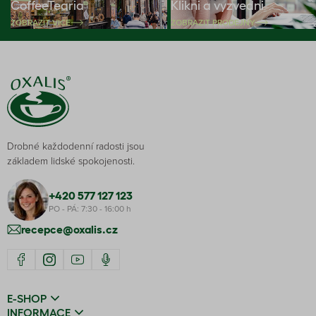
CoffeeTearia
Klikni a vyzvedni
ZOBRAZIT VÍCE
ZOBRAZIT PRODEJNY
Drobné každodenní radosti jsou
základem lidské spokojenosti.
+420 577 127 123
PO - PÁ: 7:30 - 16:00 h
recepce@oxalis.cz
E-SHOP
INFORMACE