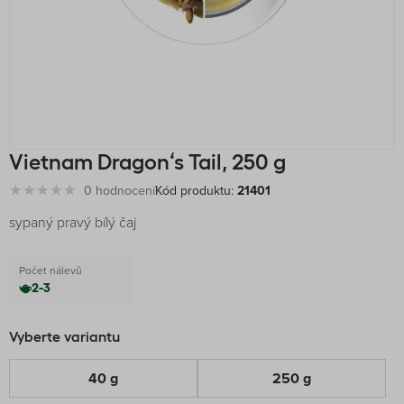
Vietnam Dragon‘s Tail, 250 g
0 hodnocení
Kód produktu:
21401
sypaný pravý bílý čaj
Počet nálevů
2-3
Vyberte variantu
40 g
250 g