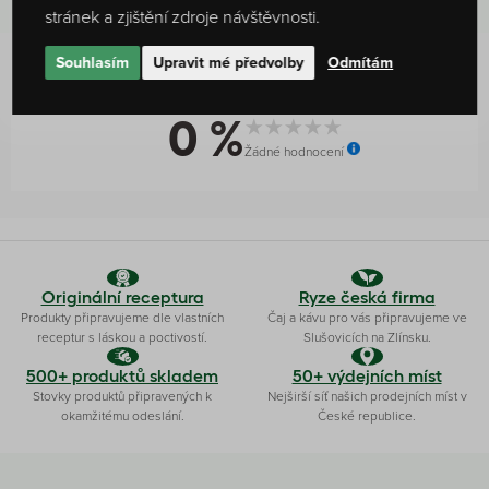
stránek a zjištění zdroje návštěvnosti.
Souhlasím
Upravit mé předvolby
Odmítám
Hodnocení produktu
0 %
Žádné hodnocení
Originální receptura
Ryze česká firma
Produkty připravujeme dle vlastních
Čaj a kávu pro vás připravujeme ve
receptur s láskou a poctivostí.
Slušovicích na Zlínsku.
500+ produktů skladem
50+ výdejních míst
Stovky produktů připravených k
Nejširší síť našich prodejních míst v
okamžitému odeslání.
České republice.