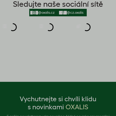
Sledujte naše sociální sítě
@oxalis.cz
@cz.oxalis
Vychutnejte si chvíli klidu
s novinkami
OXALIS