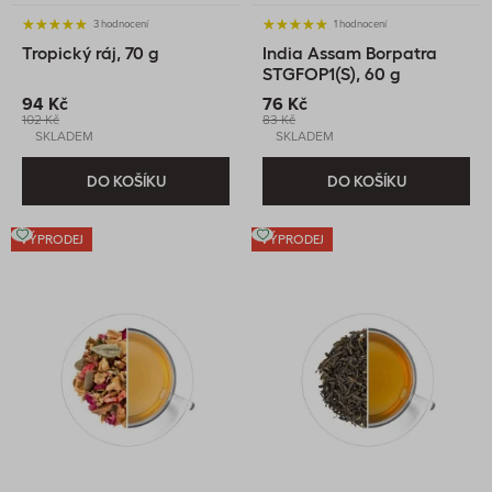
3 hodnocení
1 hodnocení
Tropický ráj, 70 g
India Assam Borpatra
STGFOP1(S), 60 g
94 Kč
76 Kč
102 Kč
83 Kč
SKLADEM
SKLADEM
DO KOŠÍKU
DO KOŠÍKU
VÝPRODEJ
VÝPRODEJ