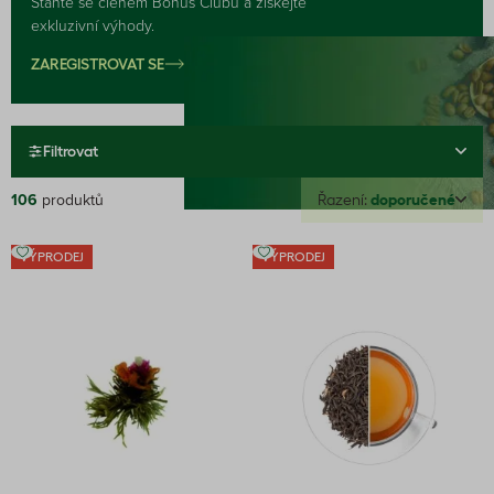
Staňte se členem Bonus Clubu a získejte
exkluzivní výhody.
ZAREGISTROVAT SE
Filtrovat
106
produktů
Řazení:
doporučené
VÝPRODEJ
VÝPRODEJ