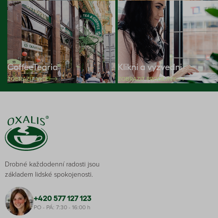
CoffeeTearia
Klikni a vyzvedni
ZOBRAZIT VÍCE
ZOBRAZIT PRODEJNY
Drobné každodenní radosti jsou
základem lidské spokojenosti.
+420 577 127 123
PO - PÁ: 7:30 - 16:00 h