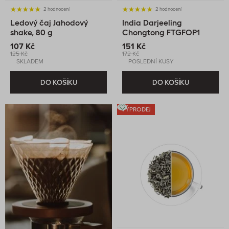
2 hodnocení
2 hodnocení
Ledový čaj Jahodový
India Darjeeling
shake, 80 g
Chongtong FTGFOP1
Inbetween, 60 g
107 Kč
151 Kč
125 Kč
172 Kč
SKLADEM
POSLEDNÍ KUSY
DO KOŠÍKU
DO KOŠÍKU
VÝPRODEJ