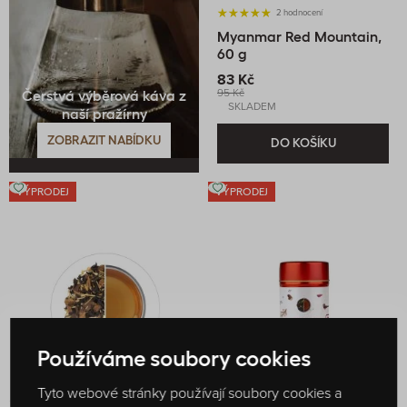
2 hodnocení
Myanmar Red Mountain,
60 g
83 Kč
95 Kč
Čerstvá výběrová káva z
SKLADEM
naší pražírny
ZOBRAZIT NABÍDKU
DO KOŠÍKU
VÝPRODEJ
VÝPRODEJ
Používáme soubory cookies
Tyto webové stránky používají soubory cookies a