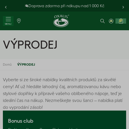
Doprava zdarma při nákupu nad 1 000 Kč
0
MENU
VÝPRODEJ
Domů
VÝPRODEJ
Vyberte si ze široké nabídky kvalitních produktů za skvělé
ceny! Ať už hledáte lahodný čaj, aromatizovanou kávu nebo
stylové doplňky k přípravě vašeho oblíbeného nápoje, teď je
ideální čas na nákup. Nezmeškejte svou šanci – nabídka platí
do vyprodání zásob!
Bonus club