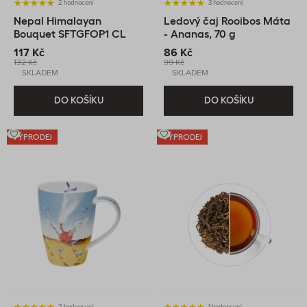
2 hodnocení
3 hodnocení
Nepal Himalayan
Ledový čaj Rooibos Máta
Bouquet SFTGFOP1 CL
- Ananas, 70 g
Tippy, 60 g
117 Kč
86 Kč
132 Kč
99 Kč
SKLADEM
SKLADEM
DO KOŠÍKU
DO KOŠÍKU
VÝPRODEJ
VÝPRODEJ
2 hodnocení
1 hodnocení