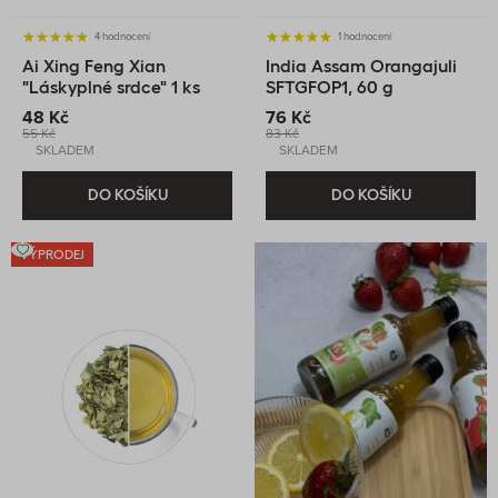
4 hodnocení
1 hodnocení
Ai Xing Feng Xian
India Assam Orangajuli
"Láskyplné srdce" 1 ks
SFTGFOP1, 60 g
(kvetoucí čaj), 1 ks
48 Kč
76 Kč
55 Kč
83 Kč
SKLADEM
SKLADEM
DO KOŠÍKU
DO KOŠÍKU
VÝPRODEJ