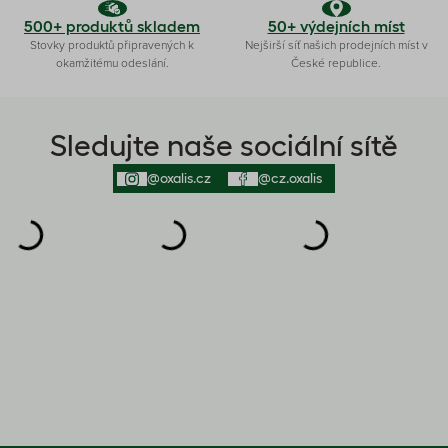
500+ produktů skladem
50+ výdejních míst
Stovky produktů připravených k
Nejširší síť našich prodejních míst v
okamžitému odeslání.
České republice.
Sledujte naše sociální sítě
@oxalis.cz
@cz.oxalis