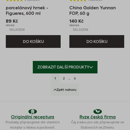
porcelánový hrnek -
China Golden Yunnan
Figueres, 600 ml
FOP, 60 g
89 Kč
140 Kč
99 Kč
160 Kč
SKLADEM
SKLADEM
DO KOŠÍKU
DO KOŠÍKU
ZOBRAZIT DALŠÍ PRODUKTY
1
2
…
6
Zpět nahoru
Originální receptura
Ryze česká firma
Produkty připravujeme dle vlastních
Čaj a kávu pro vás připravujeme ve
receptur s láskou a poctivostí.
Slušovicích na Zlínsku.