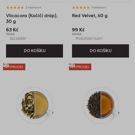
2 hodnocení
1 hodnocení
Vilcacora (Kočičí dráp),
Red Velvet, 60 g
30 g
63 Kč
99 Kč
79 Kč
113 Kč
SKLADEM
POSLEDNÍ KUSY
DO KOŠÍKU
DO KOŠÍKU
VÝPRODEJ
VÝPRODEJ