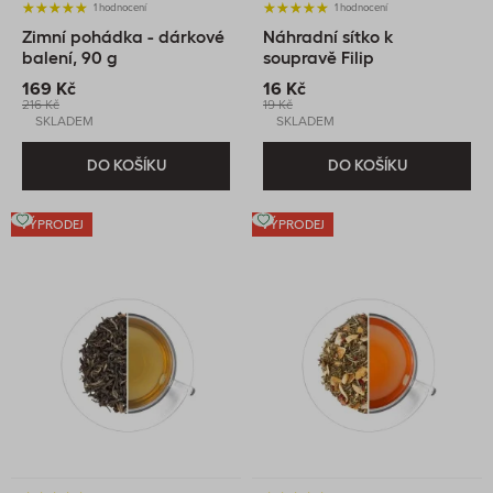
1 hodnocení
1 hodnocení
Zimní pohádka - dárkové
Náhradní sítko k
balení, 90 g
soupravě Filip
169 Kč
16 Kč
216 Kč
19 Kč
SKLADEM
SKLADEM
DO KOŠÍKU
DO KOŠÍKU
VÝPRODEJ
VÝPRODEJ