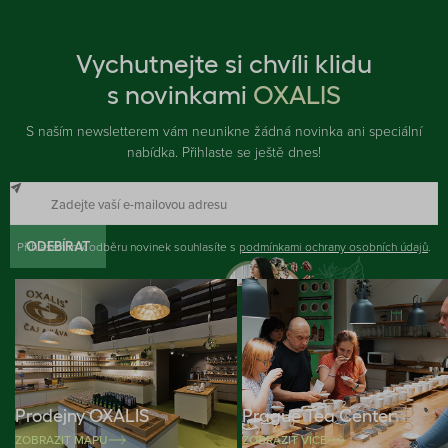
Vychutnejte si chvíli klidu
s novinkami
OXALIS
S naším newsletterem vám neunikne žádná novinka ani speciální
nabídka. Přihlaste se ještě dnes!
Přihlášením k odběru novinek souhlasíte s
ODEBÍRAT
podmínkami ochrany osobních údajů
.
Prodejny OXALIS
Prague Tea Center
ZOBRAZIT MAPU
ZOBRAZIT VÍCE