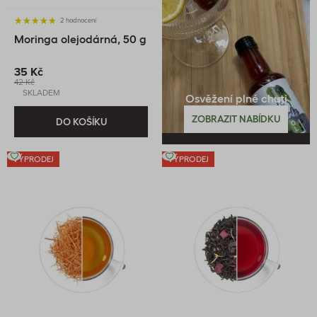
2 hodnocení
Moringa olejodárná, 50 g
35 Kč
42 Kč
SKLADEM
Osvěžení plné chuti
ZOBRAZIT NABÍDKU
DO KOŠÍKU
VÝPRODEJ
VÝPRODEJ