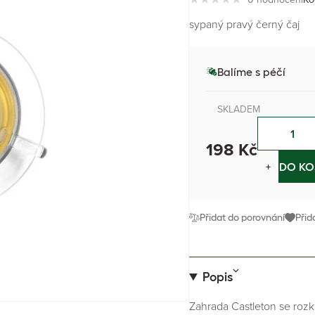
sypaný pravý černý čaj
Balíme s péčí
SKLADEM
198 Kč
−
+
DO KO
Přidat do porovnání
Přid
Popis
Zahrada Castleton se rozkl