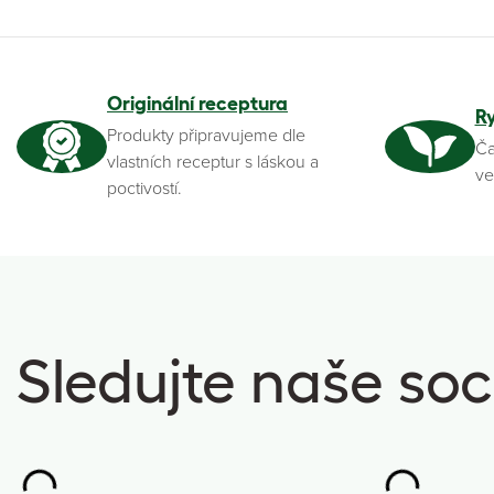
Originální receptura
R
Produkty připravujeme dle
Ča
vlastních receptur s láskou a
ve
poctivostí.
Sledujte naše soci