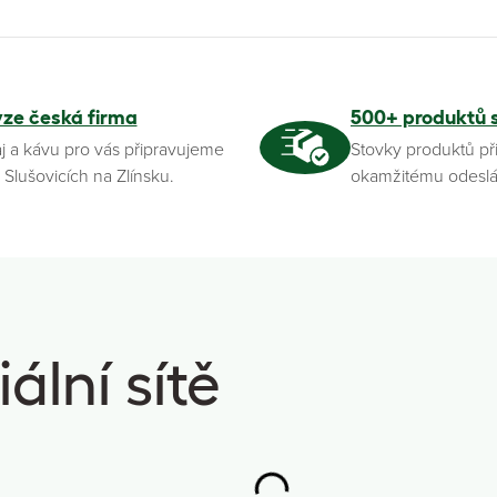
yze česká firma
500+ produktů 
j a kávu pro vás připravujeme
Stovky produktů př
 Slušovicích na Zlínsku.
okamžitému odeslá
ální sítě