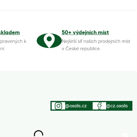
skladem
50+ výdejních míst
ipravených k
Nejširší síť našich prodejních míst
ní.
v České republice.
@oxalis.cz
@cz.oxalis