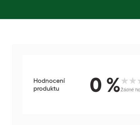
0 %
Hodnocení
produktu
Žádné h