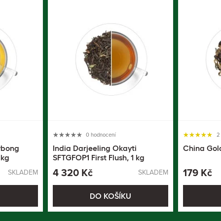
0 hodnocení
2
ybong
India Darjeeling Okayti
China Gold
 kg
SFTGFOP1 First Flush, 1 kg
4 320 Kč
179 Kč
SKLADEM
SKLADEM
U
DO KOŠÍKU