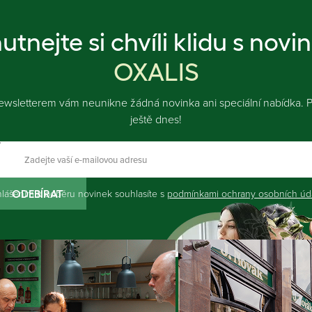
utnejte si chvíli klidu s novi
OXALIS
ewsletterem vám neunikne žádná novinka ani speciální nabídka. Př
ještě dnes!
hlášením k odběru novinek souhlasíte s
podmínkami ochrany osobních úd
ODEBÍRAT