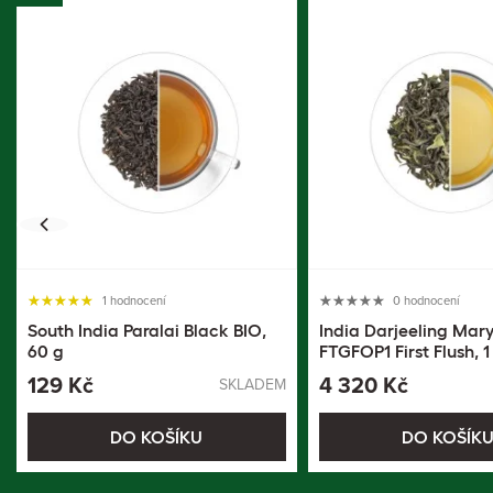
1 hodnocení
0 hodnocení
South India Paralai Black BIO,
India Darjeeling Mar
60 g
FTGFOP1 First Flush, 1
129 Kč
4 320 Kč
SKLADEM
DO KOŠÍKU
DO KOŠÍK