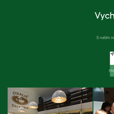
Vych
S naším n
Při