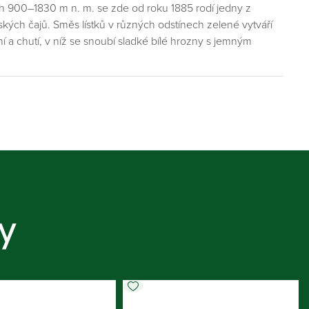
h 900–1830 m n. m. se zde od roku 1885 rodí jedny z
gských čajů. Směs lístků v různých odstínech zelené vytváří
ůní a chutí, v níž se snoubí sladké bílé hrozny s jemným
y