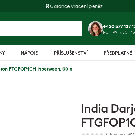
Garance vrácení peněz
+420 577 127 1
PO - PÁ: 7:30 - 1
KY
NÁPOJE
PŘÍSLUŠENSTVÍ
PŘEDPLATNÉ
tleton FTGFOP1CH Inbetween, 60 g
India Dar
FTGFOP1C
0 hodnocení
Kó