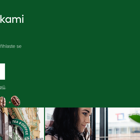
nkami
ihlaste se
ajů
.