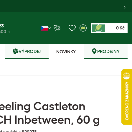
23
0 Kč
0
6:00 h
VÝPRODEJ
PRODEJNY
NOVINKY
jeeling Castleton
H Inbetween, 60 g
d produktu:
920278