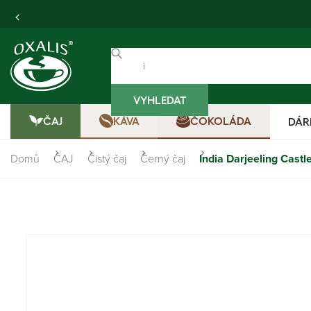
VYHLEDAT
ČAJ
KÁVA
ČOKOLÁDA
DÁR
Domů
ČAJ
Čistý čaj
Černý čaj
India Darjeeling Cas