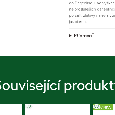
do Darjeelingu. Ve výškác
nejproslulejších darjeelin
po zalití zlatavý nálev s v
jasmínem.
Příprava
Související produkt
NOVINKA