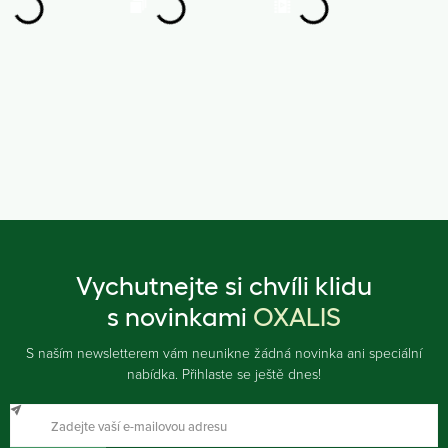
Vychutnejte si chvíli klidu
s novinkami
OXALIS
S naším newsletterem vám neunikne žádná novinka ani speciální
nabídka. Přihlaste se ještě dnes!