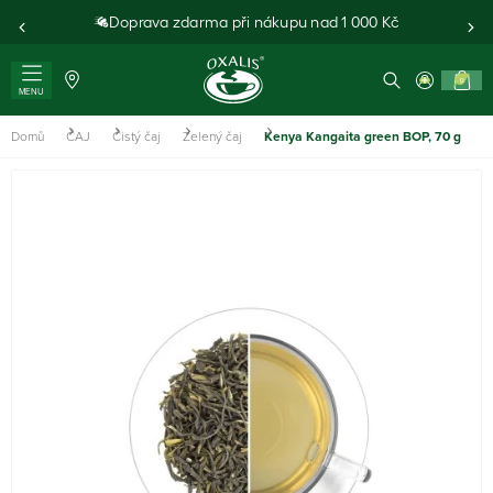
Doprava zdarma při nákupu nad 1 000 Kč
0
MENU
Domů
ČAJ
Čistý čaj
Zelený čaj
Kenya Kangaita green BOP, 70 g