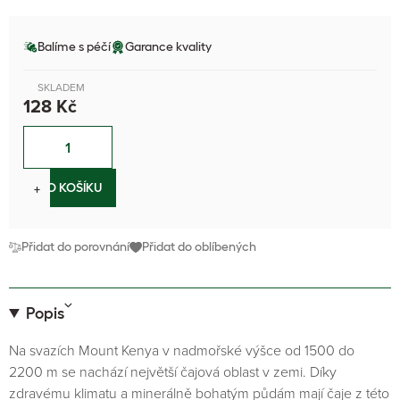
Balíme s péčí
Garance kvality
SKLADEM
128 Kč
−
+
DO KOŠÍKU
Přidat do porovnání
Přidat do oblíbených
Popis
Na svazích Mount Kenya v nadmořské výšce od 1500 do
2200 m se nachází největší čajová oblast v zemi. Díky
zdravému klimatu a minerálně bohatým půdám mají čaje z této