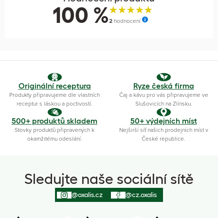
100 %
2
hodnocení
Originální receptura
Ryze česká firma
Produkty připravujeme dle vlastních
Čaj a kávu pro vás připravujeme ve
receptur s láskou a poctivostí.
Slušovicích na Zlínsku.
500+ produktů skladem
50+ výdejních míst
Stovky produktů připravených k
Nejširší síť našich prodejních míst v
okamžitému odeslání.
České republice.
Sledujte naše sociální sítě
@oxalis.cz
@cz.oxalis