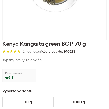
Kenya Kangaita green BOP, 70 g
2 hodnocení
Kód produktu:
910288
sypaný pravý zelený čaj
Počet nálevů
2-3
Vyberte variantu
70 g
1000 g