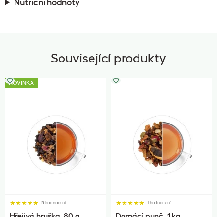
Nutriční hodnoty
Související produkty
NOVINKA
5 hodnocení
1 hodnocení
Hřejivá hruška, 80 g
Domácí punč, 1 kg