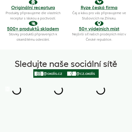
Originální receptura
Ryze česká firma
Produkty připravujeme dle vlastních
Čaj a kávu pro vás připravujeme ve
receptur s láskou a poctivostí.
Slušovicích na Zlínsku.
500+ produktů skladem
50+ výdejních míst
Stovky produktů připravených k
Nejširší síť našich prodejních míst v
okamžitému odeslání.
České republice.
Sledujte naše sociální sítě
@oxalis.cz
@cz.oxalis