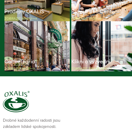
Prodejny OXALIS
Prague Tea Center
ZOBRAZIT MAPU
ZOBRAZIT VÍCE
CoffeeTearia
Klikni a vyzvedni
ZOBRAZIT VÍCE
ZOBRAZIT PRODEJNY
Drobné každodenní radosti jsou
základem lidské spokojenosti.