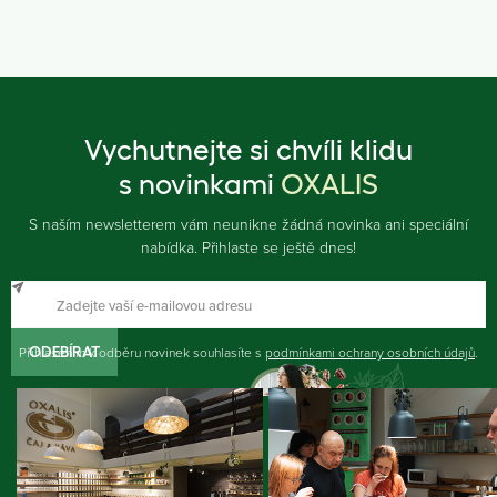
Vychutnejte si chvíli klidu
s novinkami
OXALIS
S naším newsletterem vám neunikne žádná novinka ani speciální
nabídka. Přihlaste se ještě dnes!
Přihlášením k odběru novinek souhlasíte s
ODEBÍRAT
podmínkami ochrany osobních údajů
.