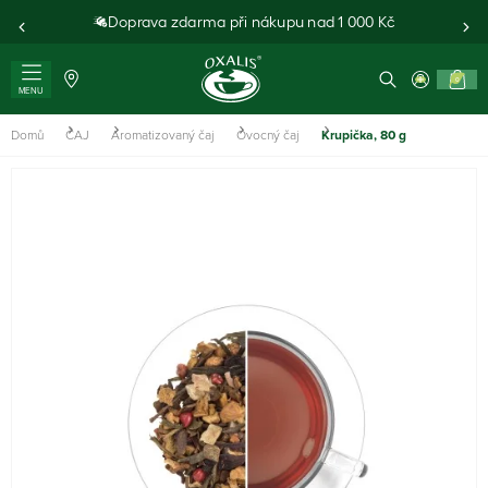
Doprava zdarma při nákupu nad 1 000 Kč
0
MENU
Domů
ČAJ
Aromatizovaný čaj
Ovocný čaj
Krupička, 80 g