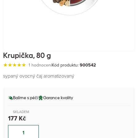
Krupička, 80 g
1 hodnocení
Kód produktu:
900542
sypaný ovocný čaj aromatizovaný
Balíme s péčí
Garance kvality
SKLADEM
177 Kč