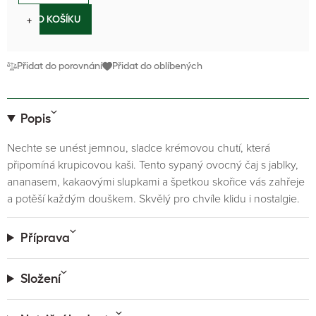
−
+
DO KOŠÍKU
Přidat do porovnání
Přidat do oblíbených
Popis
Nechte se unést jemnou, sladce krémovou chutí, která
připomíná krupicovou kaši. Tento sypaný ovocný čaj s jablky,
ananasem, kakaovými slupkami a špetkou skořice vás zahřeje
a potěší každým douškem. Skvělý pro chvíle klidu i nostalgie.
Příprava
Složení