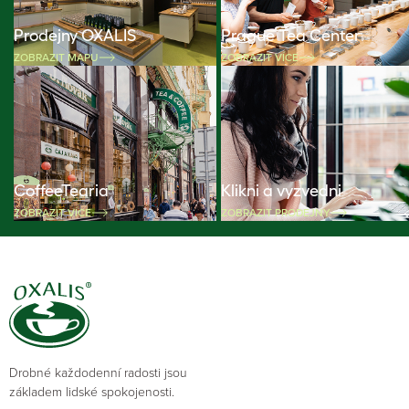
Prodejny OXALIS
Prague Tea Center
ZOBRAZIT MAPU
ZOBRAZIT VÍCE
CoffeeTearia
Klikni a vyzvedni
ZOBRAZIT VÍCE
ZOBRAZIT PRODEJNY
Drobné každodenní radosti jsou
základem lidské spokojenosti.