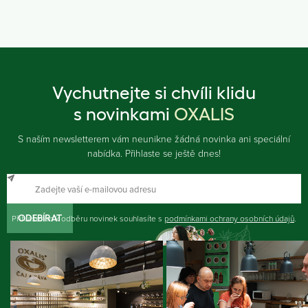
Vychutnejte si chvíli klidu
s novinkami
OXALIS
S naším newsletterem vám neunikne žádná novinka ani speciální
nabídka. Přihlaste se ještě dnes!
Přihlášením k odběru novinek souhlasíte s
ODEBÍRAT
podmínkami ochrany osobních údajů
.