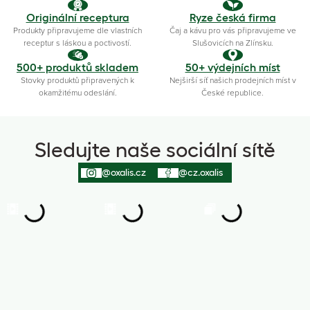
Originální receptura
Ryze česká firma
Produkty připravujeme dle vlastních
Čaj a kávu pro vás připravujeme ve
receptur s láskou a poctivostí.
Slušovicích na Zlínsku.
500+ produktů skladem
50+ výdejních míst
Stovky produktů připravených k
Nejširší síť našich prodejních míst v
okamžitému odeslání.
České republice.
Sledujte naše sociální sítě
@oxalis.cz
@cz.oxalis