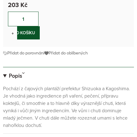
203 Kč
−
+
DO KOŠÍKU
Přidat do porovnání
Přidat do oblíbených
Popis
Pochází z čajových plantáží prefektur Shizuoka a Kagoshima.
Je vhodná jako ingredience při vaření, pečení, přípravu
koktejlů, či smoothie a to hlavně díky výraznější chuti, která
vyniká i vůči jiným ingrediencím. Ve vůni i chuti dominuje
mladý ječmen. V chuti dále můžete rozeznat umami s lehce
nahořklou dochutí.