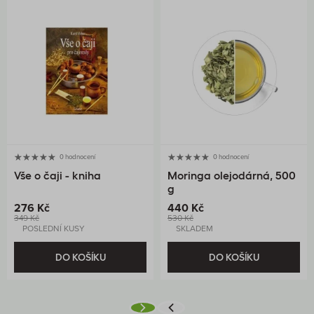
0 hodnocení
0 hodnocení
Vše o čaji - kniha
Moringa olejodárná, 500
g
276 Kč
440 Kč
349 Kč
530 Kč
POSLEDNÍ KUSY
SKLADEM
DO KOŠÍKU
DO KOŠÍKU