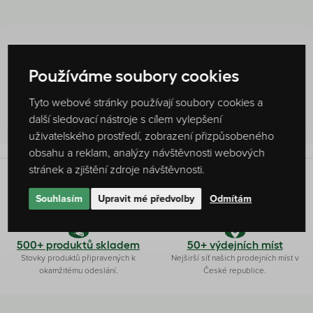
Hodnocení produktu
Používáme soubory cookies
0 %
Tyto webové stránky používají soubory cookies a
Žádné hodnocení
další sledovací nástroje s cílem vylepšení
uživatelského prostředí, zobrazení přizpůsobeného
obsahu a reklam, analýzy návštěvnosti webových
stránek a zjištění zdroje návštěvnosti.
Originální receptura
Ryze česká firma
Souhlasím
Upravit mé předvolby
Odmítám
Produkty připravujeme dle vlastních
Čaj a kávu pro vás připravujeme ve
receptur s láskou a poctivostí.
Slušovicích na Zlínsku.
500+ produktů skladem
50+ výdejních míst
Stovky produktů připravených k
Nejširší síť našich prodejních míst v
okamžitému odeslání.
České republice.