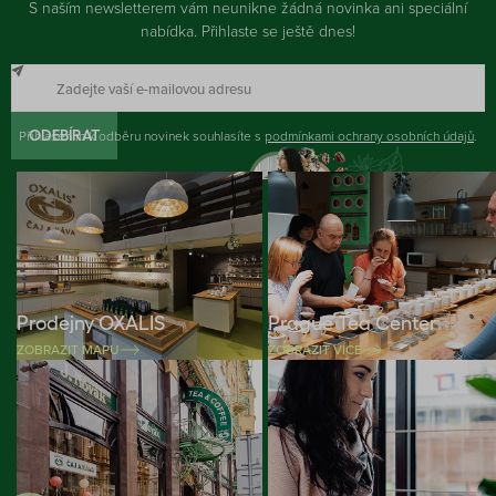
S naším newsletterem vám neunikne žádná novinka ani speciální
nabídka. Přihlaste se ještě dnes!
Přihlášením k odběru novinek souhlasíte s
ODEBÍRAT
podmínkami ochrany osobních údajů
.
Prodejny OXALIS
Prague Tea Center
ZOBRAZIT MAPU
ZOBRAZIT VÍCE