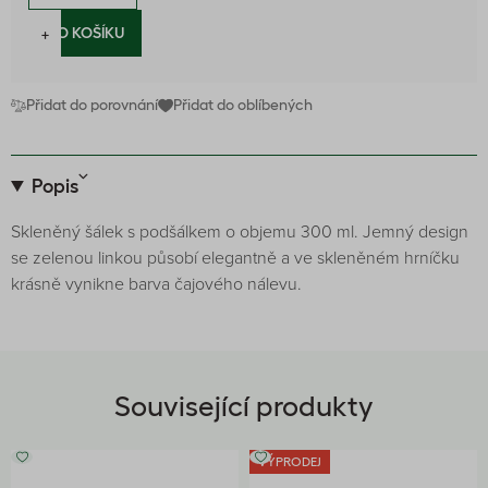
−
+
DO KOŠÍKU
Přidat do porovnání
Přidat do oblíbených
Popis
Skleněný šálek s podšálkem o objemu 300 ml. Jemný design
se zelenou linkou působí elegantně a ve skleněném hrníčku
krásně vynikne barva čajového nálevu.
Související produkty
VÝPRODEJ