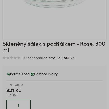
Skleněný šálek s podšálkem - Rose, 300
ml
0 hodnocení
Kód produktu:
50822
Balíme s péčí
Garance kvality
SKLADEM
321 Kč
359 Kč