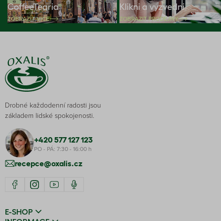
CoffeeTearia
Klikni a vyzvedni
ZOBRAZIT VÍCE
ZOBRAZIT PRODEJNY
Drobné každodenní radosti jsou
základem lidské spokojenosti.
+420 577 127 123
PO - PÁ: 7:30 - 16:00 h
recepce@oxalis.cz
E-SHOP